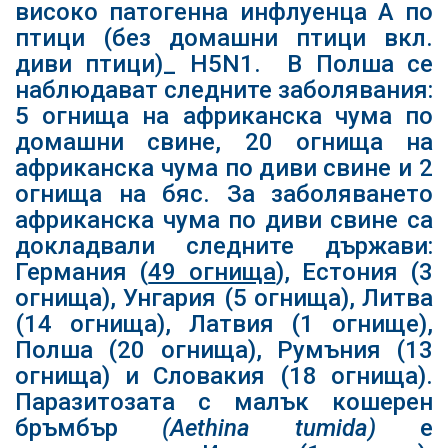
високо патогенна инфлуенца А по
птици (без домашни птици вкл.
диви птици)_ H5N1. В Полша се
наблюдават следните заболявания:
5 огнища на африканска чума по
домашни свине, 20 огнища на
африканска чума по диви свине и 2
огнища на бяс. За заболяването
африканска чума по диви свине са
докладвали следните държави:
Германия (
49 огнища
), Естония (3
огнища), Унгария (5 огнища), Литва
(14 огнища), Латвия (1 огнище),
Полша (20 огнища), Румъния (13
огнища) и Словакия (18 огнища).
Паразитозата с малък кошерен
бръмбър
(Aethina tumida)
е