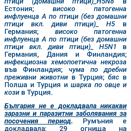
птици (домашни птици)_
H5N8
в
Естония;
високо патогенна
инфлуенца А по птици (без домашни
птици вкл. диви птици)_
H5
в
Германия;
високо патогенна
инфлуенца А по птици (без домашни
птици вкл. диви птици)_
H5N1
в
Германия, Дания и Финландия;
инфекциозна хемопоетична некроза
във Финландия;
чума по дребни
преживни животни
в Турция;
бяс
в
Полша и Турция и
шарка по овце и
кози
в Турция.
България не е докладвала никакви
заразни и паразитни заболявания за
посочения период
.
Румъния е
докладвала: 29 огнища на