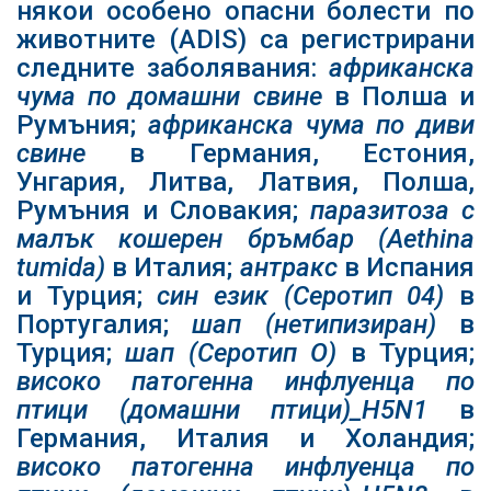
някои особено опасни болести по
животните (ADIS) са регистрирани
следните заболявания:
африканска
чума по домашни свине
в Полша и
Румъния;
африканска чума по диви
свине
в Германия, Естония,
Унгария, Литва, Латвия, Полша,
Румъния и Словакия;
паразитоза с
малък кошерен бръмбар
(Aethina
tumida)
в Италия;
антракс
в Испания
и Турция;
син език (Серотип 04)
в
Португалия;
шап (нетипизиран)
в
Турция;
шап (Серотип О)
в Турция;
високо патогенна инфлуенца по
птици (домашни птици)_
H5N1
в
Германия, Италия и Холандия;
високо патогенна инфлуенца по