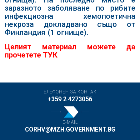
заразното заболяване по рибите
инфекциозна хемопоетична
некроза докладвано също от
Финландия (1 огнище).
Целият материал можете да
прочетете
ТУК
ТЕЛЕФОНЕН ЗА КОНТАКТ
+359 2 4273056
E-MAIL
CORHV@MZH.GOVERNMENT.BG