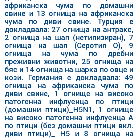
африканска чума по домашни
свине и 13 огнища на африканска
чума по диви свине. Турция е
докладвала:
27 огнища на антракс
,
2 огнища на шап (нетипизиран), 7
огнища на шап (Серотип О), 9
огнища на чума по дребни
преживни животни,
25 огнища на
бяс
и 14 огнища на шарка по овце и
кози. Германия е докладвала:
49
огнища на африканска чума по
диви свине
, 1 огнище на високо
патогенна инфлуенца по птици
(домашни птици)_H5N1, 1 огнище
на високо патогенна инфлуенца А
по птици (без домашни птици вкл.
диви птици)_ H5 и 8 огнища на