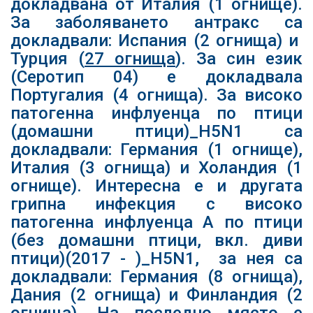
докладвана от Италия (1 огнище).
За заболяването антракс са
докладвали: Испания (2 огнища) и
Турция (
27 огнища
). За син език
(Серотип 04) е докладвала
Португалия (4 огнища). За високо
патогенна инфлуенца по птици
(домашни птици)_H5N1 са
докладвали: Германия (1 огнище),
Италия (3 огнища) и Холандия (1
огнище). Интересна е и другата
грипна инфекция с високо
патогенна инфлуенца А по птици
(без домашни птици, вкл. диви
птици)(2017 - )_H5N1, за нея са
докладвали: Германия (8 огнища),
Дания (2 огнища) и Финландия (2
огнища). На последно място е