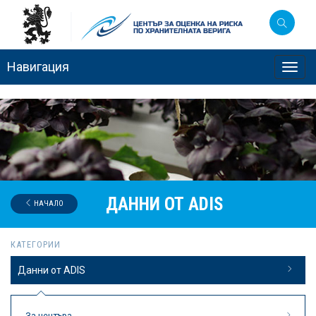
Навигация
Toggl
navig
ДАННИ ОТ ADIS
НАЧАЛО
КАТЕГОРИИ
Данни от ADIS
За центъра