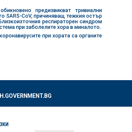
 обикновено предизвикват тривиални
като SARS-CoV, причиняващ тежкия остър
 Близкоизточния респираторен синдром
стема при заболелите хора в миналото.
 коронавирусите при хората са органите
.GOVERNMENT.BG
ЗКИ