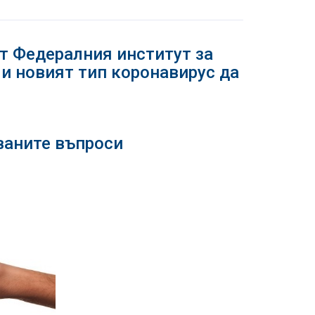
т Федералния институт за
ли новият тип коронавирус да
ваните въпроси