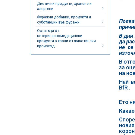
Диетични продукти, хранене и
алергени
Фуражни добавки, продукти и
Поява
субстанции във фуражи
причи
Остатъци от
В дни 
ветеринарномедицински
да рас
продукти в храни от животински
произход
не се
източ
В отг
за оц
на нов
Най-в
BfR .
Ето ня
Какво
Споре
новия
корон