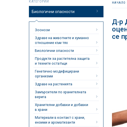
КАТЕГОРИИ
НАЧАЛО
Биологични опасности
Д-р 
оцен
Зоонози
се п
Здраве на животните и хуманно
отношение към тях
Биологични опасности
Продукти за растителна защита
и техните остатъци
Генетично модифицирани
организми
Здраве на растенията
Замърсители по хранителната
верига
Хранителни добавки и добавки
в храни
Материали в контакт с храни,
ензими и ароматизанти