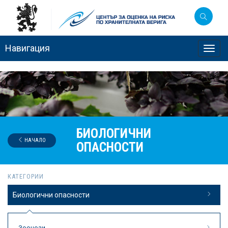
Навигация
Toggl
navig
БИОЛОГИЧНИ
НАЧАЛО
ОПАСНОСТИ
КАТЕГОРИИ
Биологични опасности
Зоонози