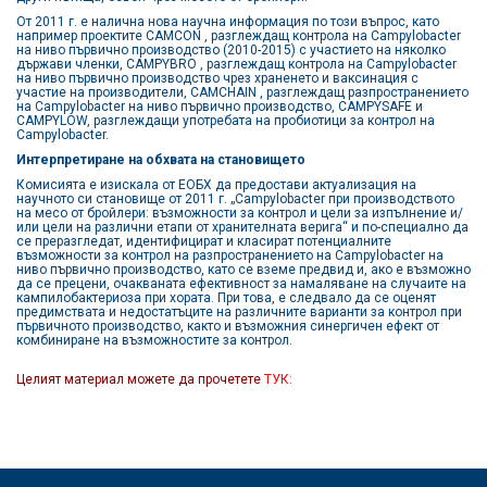
От 2011 г. е налична нова научна информация по този въпрос, като
например проектите CAMCON , разглеждащ контрола на Campylobacter
на ниво първично производство (2010-2015) с участието на няколко
държави членки, CAMPYBRO , разглеждащ контрола на Campylobacter
на ниво първично производство чрез храненето и ваксинация с
участие на производители, CAMCHAIN , разглеждащ разпространението
на Campylobacter на ниво първично производство, CAMPYSAFE и
CAMPYLOW, разглеждащи употребата на пробиотици за контрол на
Campylobacter.
Интерпретиране на обхвата на становището
Комисията е изискала от ЕОБХ да предостави актуализация на
научното си становище от 2011 г. „Campylobacter при производството
на месо от бройлери: възможности за контрол и цели за изпълнение и/
или цели на различни етапи от хранителната верига“ и по-специално да
се преразгледат, идентифицират и класират потенциалните
възможности за контрол на разпространението на Campylobacter на
ниво първично производство, като се вземе предвид и, ако е възможно
да се прецени, очакваната ефективност за намаляване на случаите на
кампилобактериоза при хората. При това, е следвало да се оценят
предимствата и недостатъците на различните варианти за контрол при
първичното производство, както и възможния синергичен ефект от
комбиниране на възможностите за контрол.
Целият материал можете да прочетете
ТУК: