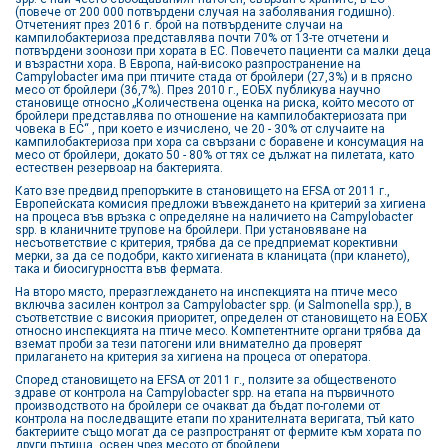
(повече от 200 000 потвърдени случая на заболявания годишно).
Отчетеният през 2016 г. брой на потвърдените случаи на
кампилобактериоза представлява почти 70% от 13-те отчетени и
потвърдени зоонози при хората в ЕС. Повечето пациенти са малки деца
и възрастни хора. В Европа, най-високо разпространение на
Campylobacter има при птичите стада от бройлери (27,3%) и в прясно
месо от бройлери (36,7%). През 2010 г., ЕОБХ публикува научно
становище относно „Количествена оценка на риска, който месото от
бройлери представлява по отношение на кампилобактериозата при
човека в ЕС“ , при което е изчислено, че 20 - 30% от случаите на
кампилобактериоза при хора са свързани с боравене и консумация на
месо от бройлери, докато 50 - 80% от тях се дължат на пилетата, като
естествен резервоар на бактерията.
Като взе предвид препоръките в становището на EFSA от 2011 г.,
Европейската комисия предложи въвеждането на критерий за хигиена
на процеса във връзка с определяне на наличието на Campylobacter
spp. в кланичните трупове на бройлери. При установяване на
несъответствие с критерия, трябва да се предприемат корективни
мерки, за да се подобри, както хигиената в кланицата (при клането),
така и биосигурността във фермата.
На второ място, преразглеждането на инспекцията на птиче месо
включва засилен контрол за Campylobacter spp. (и Salmonella spp.), в
съответствие с високия приоритет, определен от становището на ЕОБХ
относно инспекцията на птиче месо. Компетентните органи трябва да
вземат проби за тези патогени или внимателно да проверят
прилагането на критерия за хигиена на процеса от оператора.
Според становището на EFSA от 2011 г., ползите за общественото
здраве от контрола на Campylobacter spp. на етапа на първичното
производството на бройлери се очакват да бъдат по-големи от
контрола на последващите етапи по хранителната веригата, тъй като
бактериите също могат да се разпространят от фермите към хората по
други пътища, освен чрез месото от бройлери.