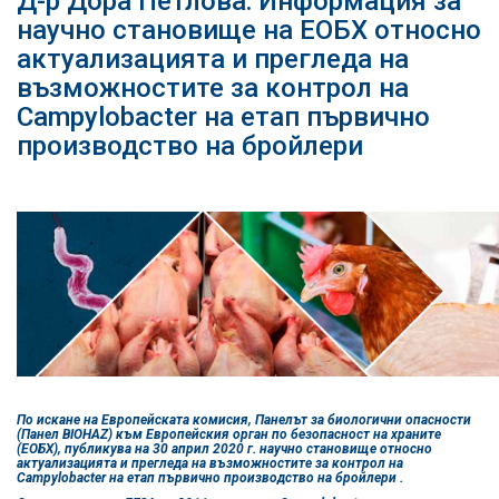
Д-р Дора Петлова: Информация за
научно становище на ЕОБХ относно
актуализацията и прегледа на
възможностите за контрол на
Campylobacter на етап първично
производство на бройлери
По искане на Европейската комисия, Панелът за биологични опасности
(Панел BIOHAZ) към Европейския орган по безопасност на храните
(EОБХ), публикува на 30 април 2020 г. научно становище относно
актуализацията и прегледа на възможностите за контрол на
Campylobacter на етап първично производство на бройлери .