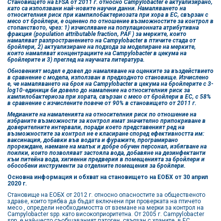
Становището на EFSA от 2011 г. относно Campylobacter е актуализирано,
като са използвани най-новите научни данни. Намаляването на
относителния риск при кампилобактериозата при хора в ЕС, свързан с
месо от бройлери, е оценено по отношение възможностите за контрол в
стопанството, чрез: 1) изчисляване на популационната атрибутивна
фракция (population attributable fraction, PAF ) за мерките, които
намаляват разпространението на Campylobacter в птичите стада от
бройлери, 2) актуализиране на подхода за моделиране на мерките,
които намаляват концентрациите на Campylobacter в цекума на
бройлерите и 3) преглед на научната литература.
Обновеният модел е довел до намаляване на оценките за въздействието
в сравнение с модела, използван в предходното становище. Изчислено
е, че намаляването на броя на Campylobacter в цекума на бройлерите с 3-
log10-единици би довело до намаление на относителния риск за
кампилобактериоза при хората, свързан с месо от бройлери в ЕС, с 58%
в сравнение с изчислените повече от 90% в становището от 2011 г.
Медианите на намаленията на относителния риск по отношение на
избраните възможности за контрол имат значително припокриване в
доверителните интервали, поради което представеният ред на
възможностите за контрол не е класиране според ефективността им:
ваксинация, добавки във водата и фуражите, програмирано
прореждане, наемане на малък и добре обучен персонал, избягване на
поилки, които позволяват застояла вода, добавяне на дезинфектанти
към питейна вода, хигиенни предверия в помещенията за бройлери и
обособени инструменти за отделните помещения за бройлери.
Основна информация и обхват на становището на ЕОБХ от 30 април
2020 г.
Становище на ЕОБХ от 2012 г. относно опасностите за общественото
здраве, които трябва да бъдат включени при проверката на птичето
месо , определи необходимостта от вземане на мерки за контрол на
Campylobacter spp. като високоприоритетна. От 2005 г. Campylobacter
spp. е най-често съобщаваният патоген, свързан с храните, в ЕС