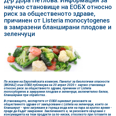
Д-р Дора Петлова: Информация за
научно становище на ЕОБХ относно
риск за общественото здраве,
причинен от Listeria monocytogenes
в замразени бланширани плодове и
зеленчуци
По искане на Европейската комисия, Панелът за биологични опасности
(BIOHAZ) към EОБХ публикува на 20 април 2020 г. научно становище
относно риск за общественото здраве, причинен от Listeria
monocytogenes в замразени плодове и зеленчуци, включително билки,
бланширани при обработка .
В становището, експертите от ЕОБХ оценяват рисковете за
общественото здраве от замърсяване с Listeria на зеленчуци, които се
бланшират - чрез загряване в гореща вода или на пара за кратко време -
преди да бъдат замразени. Заключението е, че рисковете свързани с
консумацията на тези продукти са по-ниски, отколкото при готовите за