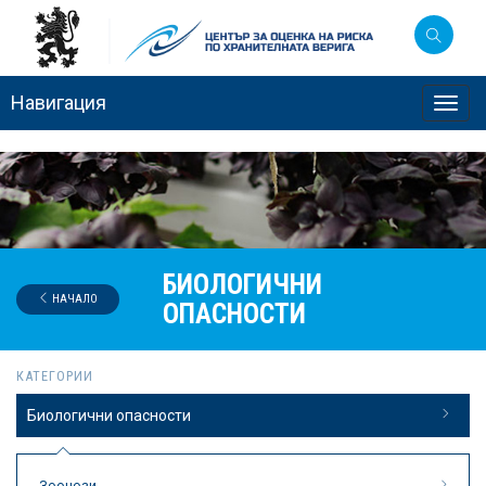
Навигация
Toggl
navig
БИОЛОГИЧНИ
НАЧАЛО
ОПАСНОСТИ
КАТЕГОРИИ
Биологични опасности
Зоонози