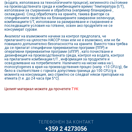
(водата, използвана за технологичните процеси); хигиенното състояние
на производствената среда и комбинациите време/ Температура (t/T),
използвани за съхранение и обработка (например бланширане ,
охлаждане). След обработката на храните, такива фактори са
специфичните свойства на бланшираните замразени зеленчуци,
комбинациите t/T, използвани за размразяване и съхранение и
последващите условия на готвене, освен ако продуктите не се
консумират сурови.
Анализът на възможните начини за контрол предполага, че
прилагането на цялостен HACCP план или не е възможно, или не би
повишило допълнително безопасността на храните. Вместо това трябва
да се прилагат специфични пререквизитни програми (ППР) и
оперативни пререквизитни програми (оППР) , като почистване и
дезинфекция на производствената среда, контрол на водата, контрол
на прилаганите комбинации t/T , информация за продуктите и
осведомяване на потребителите. Наличието на ниски нива на L.
monocytogenes в края на производствения процес (напр. <10 CFU/g), би
било в съответствие с горната допустима граница до 100 CFU/g в
момента на консумация, ако стриктно се следват някои препоръки на
етикета (т.е. до 24 часа при 5°С).
Целият материал можете да прочетете
ТУК:
ТЕЛЕФОНЕН ЗА КОНТАКТ
+359 2 4273056