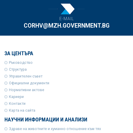
E-MAIL
CORHV@MZH.GOVERNMENT.BG
ЗА ЦЕНТЪРА
Ръководство
Структура
Управителен съвет
Официални документи
Нормативни актове
Кариери
Контакти
Карта на сайта
НАУЧНИ ИНФОРМАЦИИ И АНАЛИЗИ
Здраве на животните и хуманно отношение към тях