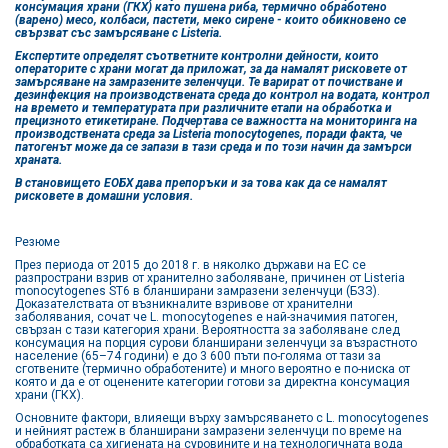
консумация храни (ГКХ) като пушена риба, термично обработено
(варено) месо, колбаси, пастети, меко сирене - които обикновено се
свързват със замърсяване с Listeria.
Експертите определят съответните контролни дейности, които
операторите с храни могат да приложат, за да намалят рисковете от
замърсяване на замразените зеленчуци. Те варират от почистване и
дезинфекция на производствената среда до контрол на водата, контрол
на времето и температурата при различните етапи на обработка и
прецизното етикетиране. Подчертава се важността на мониторинга на
производствената среда за Listeria monocytogenes, поради факта, че
патогенът може да се запази в тази среда и по този начин да замърси
храната.
В становището ЕОБХ дава препоръки и за това как да се намалят
рисковете в домашни условия.
Резюме
През периода от 2015 до 2018 г. в няколко държави на ЕС се
разпространи взрив от хранително заболяване, причинен от Listeria
monocytogenes ST6 в бланширани замразени зеленчуци (БЗЗ).
Доказателствата от възникналите взривове от хранителни
заболявания, сочат че L. monocytogenes е най-значимия патоген,
свързан с тази категория храни. Вероятността за заболяване след
консумация на порция сурови бланширани зеленчуци за възрастното
население (65–74 години) е до 3 600 пъти по-голяма от тази за
сготвените (термично обработените) и много вероятно е по-ниска от
която и да е от оценените категории готови за директна консумация
храни (ГКХ).
Основните фактори, влияещи върху замърсяването с L. monocytogenes
и нейният растеж в бланширани замразени зеленчуци по време на
обработката са хигиената на суровините и на технологичната вода