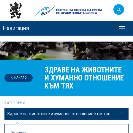
Навигация
Toggl
navig
ЗДРАВЕ НА ЖИВОТНИТЕ
И ХУМАННО ОТНОШЕНИЕ
НАЧАЛО
КЪМ ТЯХ
КАТЕГОРИИ
Здраве на животните и хуманно отношение към тях
Зоонози