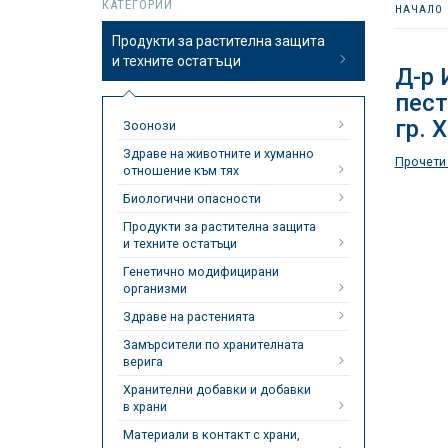
КАТЕГОРИИ
НАЧАЛО
Продукти за растителна защита
и техните остатъци
Д-р 
пест
гр. 
Зоонози
Здраве на животните и хуманно
Прочети
отношение към тях
Биологични опасности
Продукти за растителна защита
и техните остатъци
Генетично модифицирани
организми
Здраве на растенията
Замърсители по хранителната
верига
Хранителни добавки и добавки
в храни
Материали в контакт с храни,