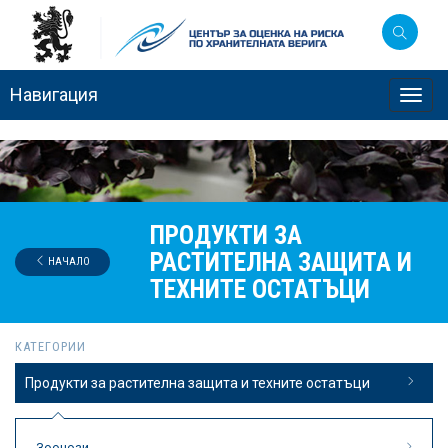
Навигация
Toggl
navig
ПРОДУКТИ ЗА
РАСТИТЕЛНА ЗАЩИТА И
НАЧАЛО
ТЕХНИТЕ ОСТАТЪЦИ
КАТЕГОРИИ
Продукти за растителна защита и техните остатъци
Зоонози