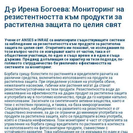
Д-р Ирена Богоева: Мониторинг на
резистентността към продукти за
растителна защита по целия свят
Учени от ANSES и INRAE са анализирали съществуващите системи
за наблюдение на резистентността към продукти за растителна
защита по целия свят. Откритията им показват, че изследвания по
този въпрос често се извършват както от частни, така и от
обществени участници, по едно и също време и в една и съща
държава. Предвид допълващия се характер на тези подходи, по-
голямото сътрудничество би увеличило ефективността на
системите за мониторинг.
Борбата срещу болестите по растенията и вредителите разчита на
различни средства, включително използването на продукти за
растителна защита. При определени условия на употреба обаче,
нежеланите насекоми, гъбички или растения могат да станат
резистентни/устойчиви на тези продукти. Резистентността води до
намаляване на ефективността на даден продукт за растителна защита
и употребата му в по-голямо количество, преди да го направи напълно
неизползваем. Засегнати са синтетичните активни вещества, както и
тези с естествен произход, и такива, на база микроорганизми.
Следователно, наблюдението на развитието на резистентност е от
съществено значение, за да се ограничи до минимум употребата на
продукти за растителна защита, като се предотврати всяка употреба,
която е станала неефективна. Този мониторинг е част от стратегията за
управление на борбата срещу вредителите по растенията в контекста
на използването на фитосанитарни продукти, съвместими с
устойчивото развитие. Това наблюдение не се извършва по един и същ