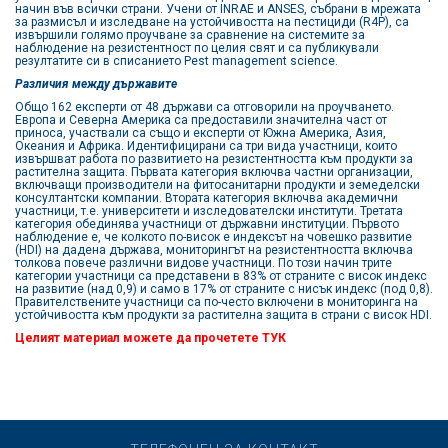
начин във всички страни. Учени от INRAE и ANSES, събрани в мрежата
за размисъл и изследване на устойчивостта на пестициди (R4P), са
извършили голямо проучване за сравнение на системите за
наблюдение на резистентност по целия свят и са публикували
резултатите си в списанието Pest management science.
Различия между държавите
Общо 162 експерти от 48 държави са отговорили на проучването.
Европа и Северна Америка са предоставили значителна част от
приноса, участвали са също и експерти от Южна Америка, Азия,
Океания и Африка. Идентифицирани са три вида участници, които
извършват работа по развитието на резистентността към продукти за
растителна защита. Първата категория включва частни организации,
включващи производители на фитосанитарни продукти и земеделски
консултантски компании. Втората категория включва академични
участници, т.е. университети и изследователски институти. Третата
категория обединява участници от държавни институции. Първото
наблюдение е, че колкото по-висок е индексът на човешко развитие
(HDI) на дадена държава, мониторингът на резистентността включва
толкова повече различни видове участници. По този начин трите
категории участници са представени в 83% от страните с висок индекс
на развитие (над 0,9) и само в 17% от страните с нисък индекс (под 0,8).
Правителствените участници са по-често включени в мониторинга на
устойчивостта към продукти за растителна защита в страни с висок HDI.
Целият материал можете да прочетете
ТУК