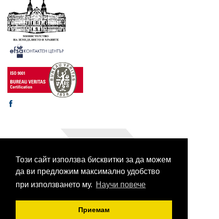
Този сайт използва бисквитки за да можем
© 2003-2026 CORHV
Всички права запазени.
да ви предложим максимално удобство
при използването му.
Научи повече
Приемам