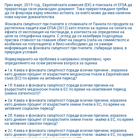
През март, 2019 год., Европейската комисия (ЕК) е поискала от EFSA да
преразгледа своя ръководен документ. Това преразглеждане трябва
да се фокусира върху няколко аспекта, за които може да има налични
нови научни доказателства.
Фоновата смъртност при пчелите е спомената от Панела по продукти за
растителна защита към EFSA (2012) като еталон за оценка на силата на
ефекта от експозиция на пестициди, в контекста на определяне на
цели за специфична защита. С оглед да се калибрира подходяща
прагова стойност за главния обект на защита (сила на семейството и
изобилие на популацията) е било необходимо да се намери
информация за фоновата смъртност при пчелите, събиращи храна, в
природни условия.
Формулирането на проблема е направено оперативно, чрез
определянето на осем различни въпроса за оценка:
● 1а: Каква е фоновата смъртност поради всички причини , изразена
като дневен процент от възрастните медоносни пчели в Европейския
съюз (ЕС) по време на активния период?
● 1б: Каква е фоновата смъртност поради всички причини на
възрастните медоносни пчели в ЕС по време на неактивния период
(зимна латентност)?
● 2а: Каква е фоновата смъртност поради всички причини, изразена
като дневен процент от възрастните земни пчели в ЕС, по време на
активния социален период?
● 2б: Каква е фоновата смъртност поради всички причини, изразена
като дневен процент от възрастните земни пчели - майки в ЕС, по време
на активния самотен период?
● 2с: Каква е фоновата смъртност поради всички причини, изразена
като дневен процент от възрастните земни пчели - майки в ЕС, по време