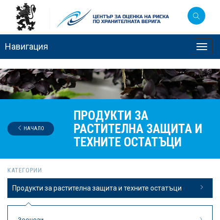
Навигация
Toggl
navig
ПРОДУКТИ ЗА
РАСТИТЕЛНА ЗАЩИТА И
НАЧАЛО
ТЕХНИТЕ ОСТАТЪЦИ
КАТЕГОРИИ
Продукти за растителна защита и техните остатъци
Зоонози