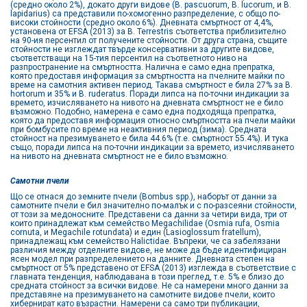
(средно около 2%), докато други видове (B. pascuorum, B. lucorum, и B.
lapidarius) са представили по-хомогенно разпределение, с общо по-
високи стойности (средно около 6%). Дневната смъртност от 4,4%,
установена от EFSA (2013) за B. Terrestris съответства приблизително
на 90-ия персентил от получените стойности. От друга страна, същите
стойности не изглеждат твърде консервативни за другите видове,
съответстващи на 15-тия персентил на съответното ниво на
разпространение на смъртността. Налична е само една препратка,
която предоставя информация за смъртността на пчелните майки по
време на самотния активен период. Такава смъртност е била 27% за B.
hortorum и 35% и B. ruderatus. Поради липса на по-точни индикации за
времето, изчисляването на нивото на дневната смъртност не е било
възможно. Подобно, намерена е само една подходяща препратка,
която да предоставя информация относно смъртността на пчели майки
при бомбусите по време на неактивния период (зима). Средната
стойност на презимуването е била 44.6% (т.е. смъртност 55.4%). И тука
също, поради липса на по-точни индикации за времето, изчисляването
на нивото на дневната смъртност не е било възможно.
Самотни пчели
Що се отнася до земните пчели (Bombus spp.), наборът от данни за
самотните пчели е бил значително по-малък и с по-разсеяни стойности,
от този за медоносните. Представени са данни за четири вида, три от
които принадлежат към семейство Megachilidae (Osmia rufa, Osmia
cornuta, и Megachile rotundata) и един (Lasioglossum fratellum),
принадлежащ към семейство Halictidae. Въпреки, че са забелязани
различия между отделните видове, не може да бъде идентифициран
ясен модел при разпределението на данните. Дневната степен на
смъртност от 5% представено от EFSA (2013) изглежда в съответствие с
главната тенденция, наблюдавана в този преглед, т.е. 5% е близо до
средната стойност за всички видове. Не са намерени много данни за
представяне на презимуването на самотните видове пчели, които
хибернират като възрастни. Намерени са само три публикации,