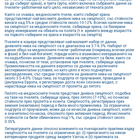
за да събират храна), и трета група, която включва събраните данни за
пчелите–работнички като цяло, независимо от тяхната роля.
Както се очаква, медоносните пчели, които събират храна
представляват най-високите дневни нива на смъртност, със стойности
винаги над 5% и средни стойности около 10-12%. Всички налични нива
на смъртност за медоносните пчели, събиращи храна, са базирани
върху измервания на обхвата на полета (т.е. времето между възрастта
на първото събиране на храна и възрастта на смъртта).
Пчелите в кошера представляват най-малкият набор от данни;
дневните нива на смъртност са в диапазона на 3.7-6.3%. Наборът от
данни общо за медоносните пчели–работнички (покриващ всички роли
и фази) е бил най-богатият, поради което е възможно извършването на
по-задълбочен анализ. Дневните нива на смъртност са били, както се
очаква, по-ниски от тези, установени при пчелите, събиращи храна.
Променливостта на данните вероятно се дължи на различните
експериментални условия, но като цяло е ясно подчертано
разпределение, със средни стойности на дневните нива на смъртност
около 3.5-4.0%. Също така, за подгрупа от проучвания, проведени в
Централна Европа, е регистриран доста ясен сезонен модел, с
нарастващи нива на смъртност от пролетта до лятото.
Пилото на медоносните пчели представя дневна смъртност, подобна
на тази на пчелите, събиращи храна, през лятото (7-10%), но по-ниски
стойности през пролетта и есента. Смъртността, регистрирана през
зимния (неактивен) период е била много променлива. За ограничена
подгрупа от проучвания, може да се изчисли дневна смъртност, която
е значително по-ниска, отколкото през активния период. Изчислените
стойности са били обикновено под 1%, със средна стойност около
0.35%.
Литературните данни относно влиянието на пчеларските практики върху
смъртността на пчелите са ограничени до: (i) прилагането на някои
ветеринарни продукти срещу акарите Varroa; и (ii) практиката за