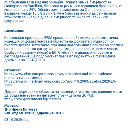
съобщаващи този вид информация. Общата зимна смъртност за
Lasioglossum fratellum, базирана върху много ограничен брой пчели, е
установена на 29%. Общата зимна смъртност за Osmia cornuta е
варирала между 13.6% и 34.7%. Не е било възможно да се извлекат
стойности за ниво на дневна смъртност от никое от наличните
проучвания.
Заключение
Настоящият преглед на EFSA представя най-голямата систематична
колекция от доказателства в областта на фоновата смъртност при
пчелите досега. Като такъв, той дава най-солидната основа за преглед
на това явление за три групи пчели (медоносни пчели, земни пчели/
бомбуси и самотни пчели) в ЕС. Отчетените диапазони, оценки и
разпределения ще подпомогнат преразглеждането на ръководния
документ на EFSA (2013).
Източник:
https://www.efsa.europa.eu/en/news/pesticides-and-bees-evidence-
mortality-rates-reviewed
https://efsa.onlinelibrary.wiley.com/doi/epdf/10.2903/sp.efsa.2020.EN-
1880
Други информации в областта на пестицидите и тяхното влияние могат
да бъдат намерени на интернет страницата на ЦОРХВ:
http://corhv.government.bg/?cat=29
Изготвил:
Д-р Ирена Богоева
нач. отдел ЗРХЗХ, дирекция ОРХВ
08.10.2020 год.