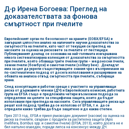
Д-р Ирена Богоева: Преглед на
доказателствата за фонова
смъртност при пчелите
Европейският орган по безопасност на храните (ЕОБХ/EFSA) е
завършил цялостен анализ на наличните научни доказателства за
смъртността на пчелите, като част от текущия си преглед на
насоките за оценка на рисковете за пчелите от пестициди.
Публикуваният доклад се основава на най-голямата извършвана
някога систематизирана колекция от доказателства за смъртността
при пчелите, която обхваща трите пчелни групи – медоносни пчели,
земни пчели (бомбуси) и самотни пчели (solitary beе) . Докладът
има за цел да укрепи съществуващите знания чрез възприемане на
по-систематичен подход от досега използвания и разширяване на
обхвата на анализа отвъд смъртността при пчелите, събиращи
храна.
След консултации и работни срещи с участието на управляващи
риска от държавите членки (ДЧ) и Европейската комисия, работната
група на EFSA също е предложила четири възможни подхода за
определяне на целите за специфична защита, които да бъдат
използвани при прегледа на насоките. Сега управляващите риска ще
решат кой подход трябва да се използва от EFSA, т.е. да се
определи какво трябва да бъде защитено и до каква степен.
През 2013 год., EFSA е приел ръководен документ (насоки) за оценка на
риска за пчелите, свързан с продукти за растителна защита (Apis
mellifera, Bombus spp. и самотни пчели) (EFSA, 2013), който досега не е
бил напълно въведен, поради липса на консенсус между ДЧ.