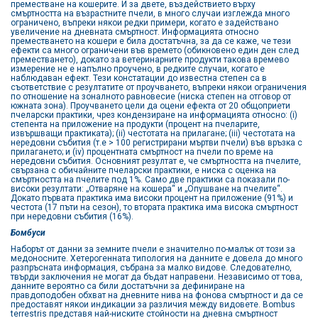
преместване на кошерите. И за двете, въздействието върху
смъртността на възрастните пчели, в много случаи изглежда много
ограничено, въпреки някои редки примери, когато е задействано
увеличение на дневната смъртност. Информацията относно
преместването на кошери е била достатъчна, за да се каже, че тези
ефекти са много ограничени във времето (обикновено един ден след
преместването), докато за ветеринарните продукти такова времево
измерение не е напълно проучено, в редките случаи, когато е
наблюдаван ефект. Тези констатации до известна степен са в
съответствие с резултатите от проучването, въпреки някои ограничения
по отношение на зоналното равновесие (ниска степен на отговор от
южната зона). Проучването цели да оцени ефекта от 20 общоприети
пчеларски практики, чрез кондензиране на информацията относно: (i)
степента на приложение на продукти (процент на пчеларите,
извършващи практиката); (ii) честотата на прилагане; (iii) честотата на
нередовни събития (т.е > 100 регистрирани мъртви пчели) във връзка с
прилагането; и (iv) процентната смъртност на пчели по време на
нередовни събития. Основният резултат е, че смъртността на пчелите,
свързана с обичайните пчеларски практики, е ниска с оценка на
смъртността на пчелите под 1%. Само две практики са показали по-
високи резултати: „Отваряне на кошера“ и „Опушване на пчелите“.
Докато първата практика има високи процент на приложение (91%) и
честота (17 пъти на сезон), то втората практика има висока смъртност
при нередовни събития (16%).
Бомбуси
Наборът от данни за земните пчели е значително по-малък от този за
медоносните. Хетерогенната типология на данните е довела до много
разпръсната информация, събрана за малко видове. Следователно,
твърди заключения не могат да бъдат направени. Независимо от това,
данните вероятно са били достатъчни за дефиниране на
правдоподобен обхват на дневните нива на фонова смъртност и да се
предоставят някои индикации за различия между видовете. Bombus
terrestris представя най-ниските стойности на дневна смъртност