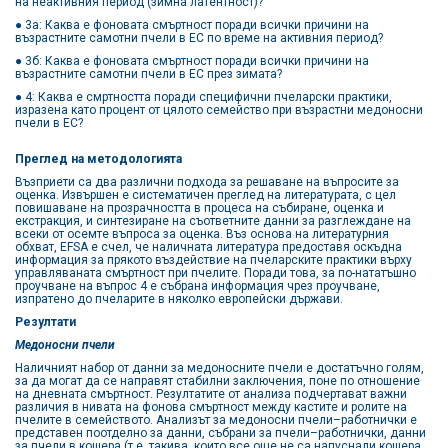
на неактивния период (зимна латентност)?
● 3а: Каква е фоновата смъртност поради всички причини на
възрастните самотни пчели в ЕС по време на активния период?
● 3б: Каква е фоновата смъртност поради всички причини на
възрастните самотни пчели в ЕС през зимата?
● 4: Каква е смртността поради специфични пчеларски практики,
изразена като процент от цялото семейство при възрастни медоносни
пчели в ЕС?
Преглед на методологията
Възприети са два различни подхода за решаване на въпросите за
оценка. Извършен е систематичен преглед на литературата, с цел
повишаване на прозрачността в процеса на събиране, оценка и
екстракция, и синтезиране на съответните данни за разглеждане на
всеки от осемте въпроса за оценка. Въз основа на литературния
обхват, EFSA е счел, че наличната литература предоставя оскъдна
информация за прякото въздействие на пчеларските практики върху
управляваната смъртност при пчелите. Поради това, за по-нататъшно
проучване на въпрос 4 е събрана информация чрез проучване,
изпратено до пчеларите в няколко европейски държави.
Резултати
Медоносни пчели
Наличният набор от данни за медоносните пчели е достатъчно голям,
за да могат да се направят стабилни заключения, поне по отношение
на дневната смъртност. Резултатите от анализа подчертават важни
различия в нивата на фонова смъртност между кастите и ролите на
пчелите в семейството. Анализът за медоносни пчели–работнички е
представен поотделно за данни, събрани за пчели–работнички, данни
за пчели в кошера (т.е. такива, които все още не са напуснали кошера,