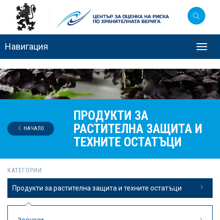
Навигация
Toggl
navig
ПРОДУКТИ ЗА
РАСТИТЕЛНА ЗАЩИТА И
НАЧАЛО
ТЕХНИТЕ ОСТАТЪЦИ
КАТЕГОРИИ
Продукти за растителна защита и техните остатъци
Зоонози