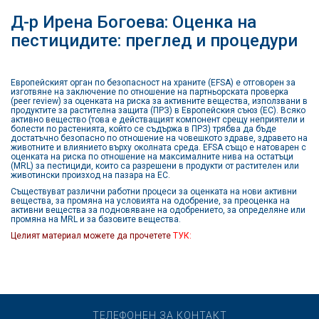
Д-р Ирена Богоева: Oценка на
пестицидите: преглед и процедури
Европейският орган по безопасност на храните (EFSA) е отговорен за
изготвяне на заключение по отношение на партньорската проверка
(peer review) за оценката на риска за активните вещества, използвани в
продуктите за растителна защита (ПРЗ) в Европейския съюз (ЕС). Всяко
активно вещество (това е действащият компонент срещу неприятели и
болести по растенията, който се съдържа в ПРЗ) трябва да бъде
достатъчно безопасно по отношение на човешкото здраве, здравето на
животните и влиянието върху околната среда. EFSA също е натоварен с
оценката на риска по отношение на максималните нива на остатъци
(MRL) за пестициди, които са разрешени в продукти от растителен или
животински произход на пазара на ЕС.
Съществуват различни работни процеси за оценката на нови активни
вещества, за промяна на условията на одобрение, за преоценка на
активни вещества за подновяване на одобрението, за определяне или
промяна на MRL и за базовите вещества.
Целият материал можете да прочетете
ТУК:
ТЕЛЕФОНЕН ЗА КОНТАКТ