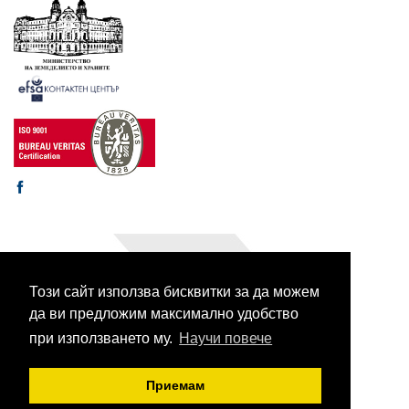
Този сайт използва бисквитки за да можем
© 2003-2026 CORHV
Всички права запазени.
да ви предложим максимално удобство
при използването му.
Научи повече
Приемам