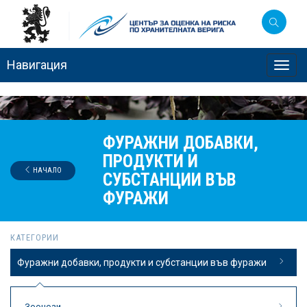
Навигация
Toggl
navig
ФУРАЖНИ ДОБАВКИ,
ПРОДУКТИ И
НАЧАЛО
СУБСТАНЦИИ ВЪВ
ФУРАЖИ
КАТЕГОРИИ
Фуражни добавки, продукти и субстанции във фуражи
Зоонози