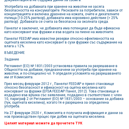
Употребата на добавката при хранене на животни не засяга
безопасността на консуматорите. Рисковете за потребители, зависи от
концентрацията и включва дразнене на кожата, очите и дихателните
пътища (10-25% разтвор); добавката има корозивно действие (> 25%
разтвор). Добавката се счита за безопасна за околната среда.
Панелът е заключил, че добавката има потенциал да бъде ефикасна
като консервант във фуражи и във водата за пиене на животните.
Панелът FEEDAP има известни резерви относно ефективността на
оцетната киселина като консервант в сухи фуражи със съдържание на
влага ≤ 12%.
ВЪВЕДЕНИЕ
Задание
Регламент (ЕО) № 1831/2003 установява правила за разрешаване в
Общността на добавки, предназначени за употреба при хранене на
животни, и по-специално чл. 9 определя условията на разрешаването
им от Комисията.
През месец февруари 2012 г., Панелът FEEDAP е приел становище
относно безопасност и ефикасност на оцетна киселина като
консервант за фуражи (EFSA FEEDAP Панел, 2012). Това становище е
издадено във връзка със заявление, подадено в съответствие с член
10, параграф 2 от Регламент (ЕО) № 1831/2003 – основание за добавка
(тук, оцетната киселина), когато тя е разрешена за определена
употреба.
На 27 февруари 2020 г., Комисията е получила информация и данни за
нов производствен процес при добив на оцетната киселина.
Целият материал можете да прочетете
ТУК