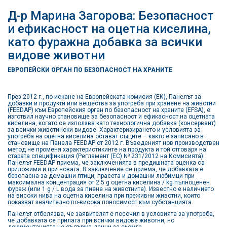
Д-р Марина Загорова: Безопасност
и ефикасност на оцетна киселина,
като фуражна добавка за всички
видове животни
ЕВРОПЕЙСКИ ОРГАН ПО БЕЗОПАСНОСТ НА ХРАНИТЕ
През 2012 г., по искане на Европейската комисия (ЕК), Панелът за
добавки и продукти или вещества за употреба при хранене на животни
(FEEDAP) към Европейския орган по безопасност на храните (EFSA), е
изготвил научно становище за безопасност и ефикасност на оцетната
киселина, когато се използва като технологична добавка (консервант)
за всички животински видове. Характеризирането и условията за
употреба на оцетна киселина остават същите – както е записано в
становище на Панела FEEDAP от 2012 г. Въведеният нов производствен
метод не променя характеристикинте на продукта и той отговаря на
старата спецификация (Регламент (ЕС) № 231/2012 на Комисията):
Панелът FEEDAP приема, че заключенията в предишната оценка са
приложими и при новата. В заключение се приема, че добавката е
безопасна за домашни птици, прасета и домашни любимци при
максимална концентрация от 2.5 g оцетна киселина / kg пълноценен
фураж (или 1 g / L вода за пиене на животните). Известно е наличието
на високи нива на оцетна киселина при преживни животни, които
показват значително по-висока поносимост към субстанцията.
Панелът отбелязва, че заявителят е посочил в условията за употреба,
че добавката се прилага при всички видове животни, но
документацията не съдържа данни за сьомга.