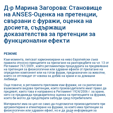
Д-р Марина Загорова: Становище
на ANSES-Оценка на претенции,
свързани с фуражи, оценка на
досиета, съдържащи
доказателства за претенции за
функционални ефекти
РЕЗЮМЕ
Към момента, липсват хармонизирани на ниво Европейски съюз
правила относно принципите за прилагане на разпоредбите на чл. 13 от
Регламент 767/2009 , който регламентира процедурата за предявяване
на претенция за физиологични или здравни ефекти от прилагане на
определен компонент или на готов фураж, предназначен за животни,
които се отглеждат от човека за добив на храни и за домашни
любимци.
Още повече, в регламента приложим към фуражи, не са разписани
възможните видове претенции, които производителите имат право да
предявят, както това е направено в Регламент 1924/2006 г. за храни,
нито се предвижда предварителна оценка на претенциите за фуражи,
което би могло да предотврати заблуди сред потребителите.
Материалът има за цел не само да подпомогне производителите при
аргументиране и етикетиране на фуражи, за които има претенции за
физиологичен или здравен ефект, но и да даде информация за