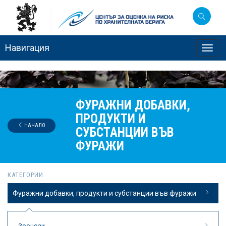
Навигация
Toggl
navig
ФУРАЖНИ ДОБАВКИ,
ПРОДУКТИ И
НАЧАЛО
СУБСТАНЦИИ ВЪВ
ФУРАЖИ
КАТЕГОРИИ
Фуражни добавки, продукти и субстанции във фуражи
Зоонози