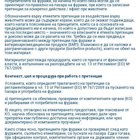
потребителите на фуражи, за начина по който биха могли да се
ориентират по-правилно на пазара на фуражи, при които са записани
претенции за конкретно действие / ефект при животните.
Обозначените върху етикетите претенции за въздействие върху
животните може да съдържат изрази, които да се окажат подвеждащи,
което налага поясняване на принципите, които са в оснонвата на
предядяването им и начина, по който е допустимо да бъдат изписани.
Не на последно място – значението на вписаните в етикета претенции
и доколко може да се разчита на тях. Трябва да се има предвид и
разграничаването между претенции при фуражи и
ветеринарномедицински продукти (ВМП). Възможно е да се наложи и
разграничаване с други продукти (borderline products), което не обект на
този материал.
Материалът разглежда процедурата, както се прилага от френските
власти, в изпълнение на разпоредбите на чл. 13 от Регламент (ЕО) №
767/2009.
Контекст, цел и процедура при работа с претенции
Условията, които определят прилагането на претенции са
регламентирани в чл. 13 от Регламент (ЕО) № 767/2009 за пускането на
пазара и употребата на фуражи:
а) претенциите са обективни, проверими от компетентните органи (КО)
и разбираеми от потребителя на фуражи;
б) лицето, отговорно за етикетирането предоставя, при поискване от
КО, научна обосновка за претенцията, независимо дали чрез
препратка към публично достъпна научна информация, или чрез
документирано от компанията проучване“.
Както става ясно, претенциите при фуражи се проверяват след като
фуражите, съответно етикетирани, са пуснати на пазара. Едва тогава,
при официален контрол, компетентните органи на държавите членки