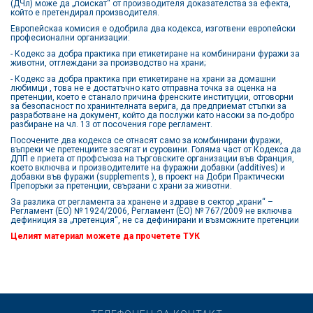
(ДЧл) може да „поискат“ от производителя доказателства за ефекта,
който е претендирал производителя.
Европейскаа комисия е одобрила два кодекса, изготвени европейски
професионални организации:
- Кодекс за добра практика при етикетиране на комбинирани фуражи за
животни, отглеждани за производство на храни;
- Кодекс за добра практика при етикетиране на храни за домашни
любимци , това не е достатъчно като отправна точка за оценка на
претенции, което е станало причина френските институции, отговорни
за безопасност по хранинтелната верига, да предприемат стъпки за
разработване на документ, който да послужи като насоки за по-добро
разбиране на чл. 13 от посочения горе регламент.
Посочените два кодекса се отнасят само за комбинирани фуражи,
въпреки че претенциите засягат и суровини. Голяма част от Кодекса да
ДПП е приета от профсъюза на търговските организации във Франция,
което включва и производителите на фуражни добавки (additives) и
добавки във фуражи (supplements ), в проект на Добри Практически
Препоръки за претенции, свързани с храни за животни.
За разлика от регламента за хранене и здраве в сектор „храни“ –
Регламент (ЕО) № 1924/2006, Регламент (ЕО) № 767/2009 не включва
дефиниция за „претенция“, не са дефинирани и възможните претенции
Целият материал можете да прочетете
ТУК