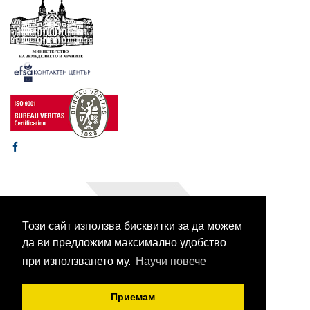
Този сайт използва бисквитки за да можем
© 2003-2026 CORHV
Всички права запазени.
да ви предложим максимално удобство
при използването му.
Научи повече
Приемам