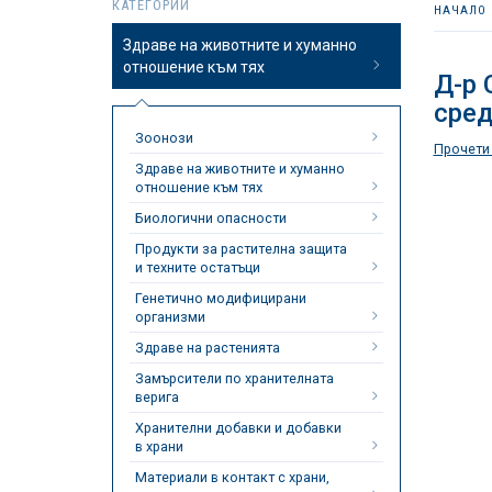
КАТЕГОРИИ
НАЧАЛО
Здраве на животните и хуманно
отношение към тях
Д-р 
сред
Зоонози
Прочети
Здраве на животните и хуманно
отношение към тях
Биологични опасности
Продукти за растителна защита
и техните остатъци
Генетично модифицирани
организми
Здраве на растенията
Замърсители по хранителната
верига
Хранителни добавки и добавки
в храни
Материали в контакт с храни,