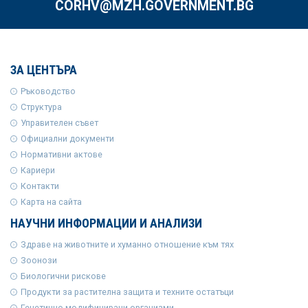
CORHV@MZH.GOVERNMENT.BG
ЗА ЦЕНТЪРА
Ръководство
Структура
Управителен съвет
Официални документи
Нормативни актове
Кариери
Контакти
Карта на сайта
НАУЧНИ ИНФОРМАЦИИ И АНАЛИЗИ
Здраве на животните и хуманно отношение към тях
Зоонози
Биологични рискове
Продукти за растителна защита и техните остатъци
Генетично модифицирани организми