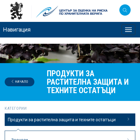
Навигация
Toggl
navig
ПРОДУКТИ ЗА
РАСТИТЕЛНА ЗАЩИТА И
НАЧАЛО
ТЕХНИТЕ ОСТАТЪЦИ
КАТЕГОРИИ
Продукти за растителна защита и техните остатъци
Зоонози