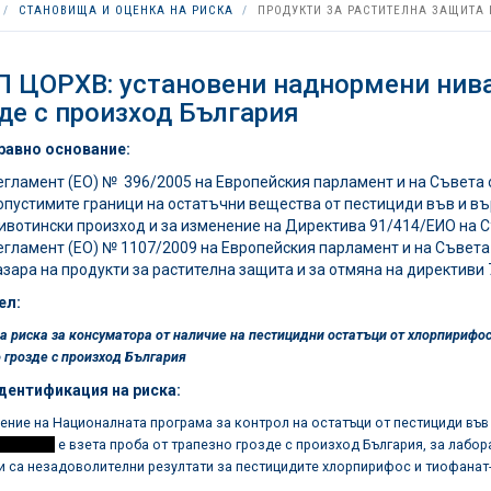
СТАНОВИЩА И ОЦЕНКА НА РИСКА
ПРОДУКТИ ЗА РАСТИТЕЛНА ЗАЩИТА 
 ЦОРХВ: установени наднормени нива
де с произход България
равно основание:
егламент (ЕО) № 396/2005 на Европейския парламент и на Съвета 
опустимите граници на остатъчни вещества от пестициди във и въ
ивотински произход и за изменение на Директива 91/414/ЕИО на 
егламент (ЕО) № 1107/2009 на Европейския парламент и на Съвета 
азара на продукти за растителна защита и за отмяна на директиви
ел:
а риска за консуматора от наличие на пестицидни остатъци от хлорпирифос
 грозде с произход България
дентификация на риска:
ение на Националната програма за контрол на остатъци от пестициди във 
.................
е взета проба от трапезно грозде с произход България, за лабор
 са незадоволителни резултати за пестицидите хлорпирифос и тиофанат-