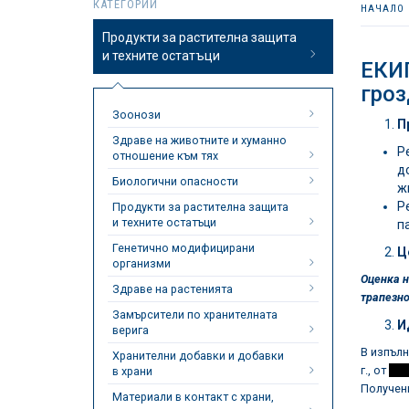
КАТЕГОРИИ
НАЧАЛО
Продукти за растителна защита
и техните остатъци
ЕКИП
гроз
Зоонози
П
Здраве на животните и хуманно
Р
отношение към тях
д
Биологични опасности
ж
Р
Продукти за растителна защита
и техните остатъци
п
Генетично модифицирани
Ц
организми
Оценка н
Здраве на растенията
трапезно
Замърсители по хранителната
И
верига
В изпълн
Хранителни добавки и добавки
г., от
.......
в храни
Получени
Материали в контакт с храни,