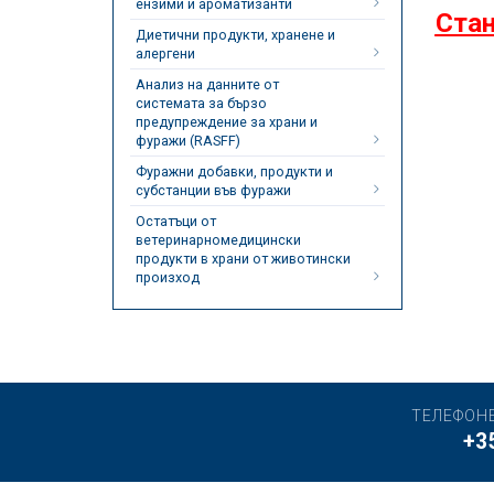
ензими и ароматизанти
Стан
Диетични продукти, хранене и
алергени
Анализ на данните от
системата за бързо
предупреждение за храни и
фуражи (RASFF)
Фуражни добавки, продукти и
субстанции във фуражи
Остатъци от
ветеринарномедицински
продукти в храни от животински
произход
ТЕЛЕФОН
+3