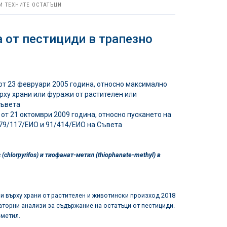
И ТЕХНИТЕ ОСТАТЪЦИ
 от пестициди в трапезно
от 23 февруари 2005 година, относно максимално
рху храни или фуражи от растителен или
Съвета
от 21 октомври 2009 година, относно пускането на
 79/117/ЕИО и 91/414/ЕИО на Съвета
 (
chlorpyrifos
) и тиофанат-метил (
thiophanate
-
methyl
) в
и върху храни от растителен и животински произход 2018
аторни анализи за съдържание на остатъци от пестициди.
метил.