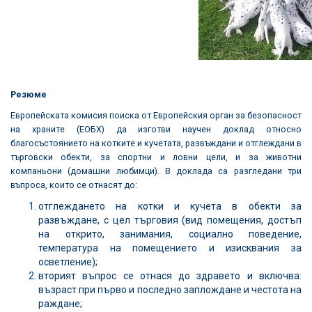
Резюме
Европейската комисия поиска от Европейския орган за безопасност
на храните (ЕОБХ) да изготви научен доклад относно
благосъстоянието на котките и кучетата, развъждани и отглеждани в
търговски обекти, за спортни и ловни цели, и за животни
компаньони (домашни любимци). В доклада са разгледани три
въпроса, които се отнасят до:
отглеждането на котки и кучета в обекти за
развъждане, с цел търговия (вид помещения, достъп
на открито, занимания, социално поведение,
температура на помещението и изисквания за
осветление);
вторият въпрос се отнася до здравето и включва:
възраст при първо и последно заплождане и честота на
раждане;