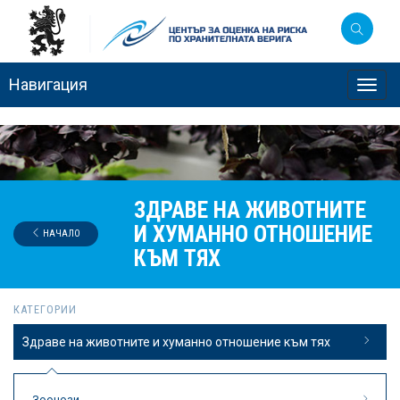
Навигация
Toggl
navig
ЗДРАВЕ НА ЖИВОТНИТЕ
И ХУМАННО ОТНОШЕНИЕ
НАЧАЛО
КЪМ ТЯХ
КАТЕГОРИИ
Здраве на животните и хуманно отношение към тях
Зоонози