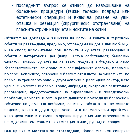
последният въпрос се отнася до извършване на
болезнени процедури (тежки телесни повреди или
естетически операции) и включва: рязане на уши,
опашка и резекция (хирургическо отстраняване) на
гласните струни на кучета и ноктите на котки.
Обхватът на доклада е защитата на котки и кучета в търговски
обекти за развъждане, предимно, отглеждани за домашни любимци,
и за спорт, включително лов. Котките и кучетата, развъждани в
обекти с нетърговска цел (напр. частна собственост, бездомни
животни, военни кучета) не са взети предвид. Обсъдено е само
благосъстоянието, свързано със специфичните аспекти, посочени
по-горе. Аспектите, свързани с благосъстоянието на животните, по
време на транспортиране и други аспекти в развъдния сектор, като
хранене, изкуствено осеменяване, инбридинг, екстремно селективно
развъждане, предотвратяване на здравословни и поведенчески
проблеми, компетентност на развъдчиците и подходящо боравене и
обучение на домашни любимци, са извън обхвата на настоящето
задание, както и други здравословни и поведенчески проблеми,
като дихателни и стомашно-чревни нарушения или агресивност и
неподходящ темперамент, и кастрацията или друг вид операция.
Във връзка с
местата за отглеждане,
боксовете, контейнерите