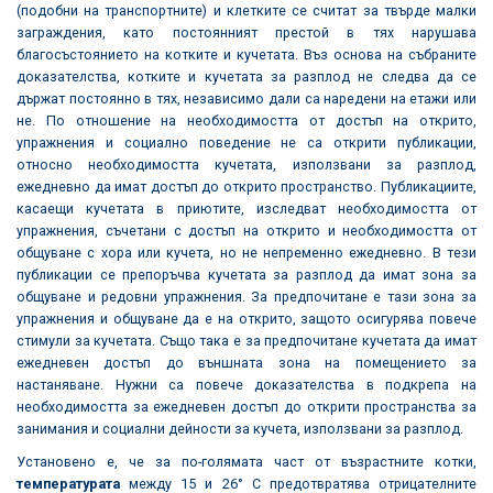
(подобни на транспортните) и клетките се считат за твърде малки
заграждения, като постоянният престой в тях нарушава
благосъстоянието на котките и кучетата. Въз основа на събраните
доказателства, котките и кучетата за разплод не следва да се
държат постоянно в тях, независимо дали са наредени на етажи или
не. По отношение на необходимостта от достъп на открито,
упражнения и социално поведение не са открити публикации,
относно необходимостта кучетата, използвани за разплод,
ежедневно да имат достъп до открито пространство. Публикациите,
касаещи кучетата в приютите, изследват необходимостта от
упражнения, съчетани с достъп на открито и необходимостта от
общуване с хора или кучета, но не непременно ежедневно. В тези
публикации се препоръчва кучетата за разплод да имат зона за
общуване и редовни упражнения. За предпочитане е тази зона за
упражнения и общуване да е на открито, защото осигурява повече
стимули за кучетата. Също така е за предпочитане кучетата да имат
ежедневен достъп до външната зона на помещението за
настаняване. Нужни са повече доказателства в подкрепа на
необходимостта за ежедневен достъп до открити пространства за
занимания и социални дейности за кучета, използвани за разплод.
Установено е, че за по-голямата част от възрастните котки,
температурата
между 15 и 26° C предотвратява отрицателните