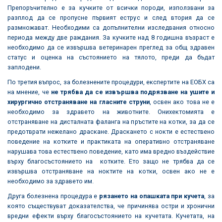
Препоръчително е за кучките от всички породи, използвани за
разплод да се пропусне първият еструс и след втория да се
размножават. Необходими са допълнителни изследвания относно
периода между две раждания. За кучките над 8 годишна възраст е
необходимо да се извършва ветеринарен преглед за общ здравен
статус и оценка на състоянието на тялото, преди да бъдат
заплодени.
По третия въпрос, за болезнените процедури, експертите на ЕОБХ са
на мнение, че
не трябва да се извършва подрязване на ушите и
хирургично отстраняване на гласните струни
, освен ако това не е
необходимо за здравето на животните. Онихектомията е
отстраняване на дисталната фаланга на пръстите на котки, за да се
предотврати нежелано драскане. Драскането с нокти е естествено
поведение на котките и практиката на оперативно отстраняване
нарушава това естествено поведение, като има вредно въздействие
върху благосъстоянието на котките. Ето защо не трябва да се
извършва отстраняване на ноктите на котки, освен ако не е
необходимо за здравето им.
Друга болезнена процедура е
рязането на опашката при кучета
, за
която съществуват доказателства, че причинява остри и хронични
вредни ефекти върху благосъстоянието на кучетата. Кучетата, на