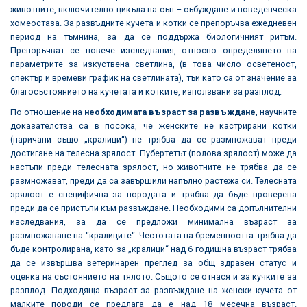
животните, включително цикъла на сън – събуждане и поведенческа
хомеостаза. За развъдните кучета и котки се препоръчва ежедневен
период на тъмнина, за да се поддържа биологичният ритъм.
Препоръчват се повече изследвания, относно определянето на
параметрите за изкуствена светлина, (в това число осветеност,
спектър и времеви график на светлината), тъй като са от значение за
благосъстоянието на кучетата и котките, използвани за разплод.
По отношение на
необходимата възраст за развъждане
, научните
доказателства са в посока, че женските не кастрирани котки
(наричани също „кралици“) не трябва да се размножават преди
достигане на телесна зрялост. Пубертетът (полова зрялост) може да
настъпи преди телесната зрялост, но животните не трябва да се
размножават, преди да са завършили напълно растежа си. Телесната
зрялост е специфична за породата и трябва да бъде проверена
преди да се пристъпи към развъждане. Необходими са допълнителни
изследвания, за да се предложи минимална възраст за
размножаване на “кралиците“. Честотата на бременността трябва да
бъде контролирана, като за „кралици“ над 6 годишна възраст трябва
да се извършва ветеринарен преглед за общ здравен статус и
оценка на състоянието на тялото. Същото се отнася и за кучките за
разплод. Подходяща възраст за развъждане на женски кучета от
малките породи се предлага да е над 18 месечна възраст.