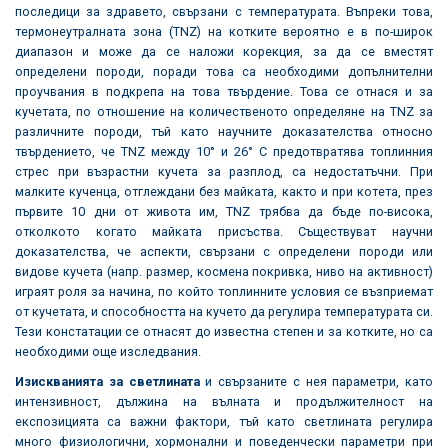
последици за здравето, свързани с температурата. Въпреки това,
термонеутралната зона (TNZ) на котките вероятно е в по-широк
диапазон и може да се наложи корекция, за да се вместят
определени породи, поради това са необходими допълнителни
проучвания в подкрепа на това твърдение. Това се отнася и за
кучетата, по отношение на количественото определяне на TNZ за
различните породи, тъй като научните доказателства относно
твърдението, че TNZ между 10° и 26° C предотвратява топлинния
стрес при възрастни кучета за разплод, са недостатъчни. При
малките кученца, отглеждани без майката, както и при котета, през
първите 10 дни от живота им, TNZ трябва да бъде по-висока,
отколкото когато майката присъства. Съществуват научни
доказателства, че аспекти, свързани с определени породи или
видове кучета (напр. размер, космена покривка, ниво на активност)
играят роля за начина, по който топлинните условия се възприемат
от кучетата, и способността на кучето да регулира температурата си.
Тези констатации се отнасят до известна степен и за котките, но са
необходими още изследвания.
Изискванията за светлината
и свързаните с нея параметри, като
интензивност, дължина на вълната и продължителност на
експозицията са важни фактори, тъй като светлината регулира
много физиологични, хормонални и поведенчески параметри при