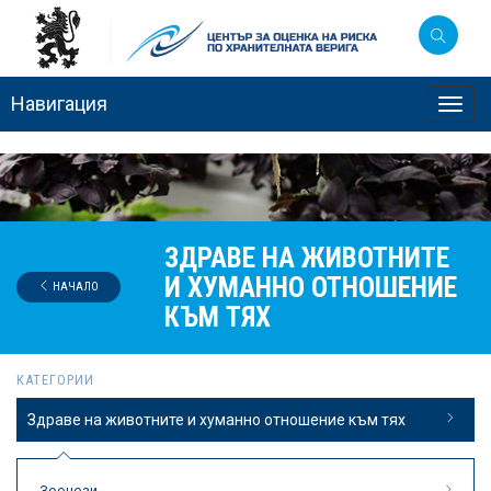
Навигация
Toggl
navig
ЗДРАВЕ НА ЖИВОТНИТЕ
И ХУМАННО ОТНОШЕНИЕ
НАЧАЛО
КЪМ ТЯХ
КАТЕГОРИИ
Здраве на животните и хуманно отношение към тях
Зоонози