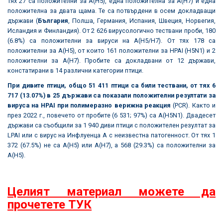
тях 27 са положителни за A(H5), една положителна за A(H7) и една
положителна за двата щама. Те са потвърдени в осем докладващи
държави (
България
, Полша, Германия, Испания, Швеция, Норвегия,
Исландия и Финландия). От 2 626 вирусологично тествани проби, 180
(6.8%) са положителни за вируси на A(H5/H7). От тях 178 са
положителни за A(H5), от които 161 положителни за HPAI (H5N1) и 2
положителни за A(H7). Пробите са докладвани от 12 държави,
констатирани в 14 различни категории птици.
При дивите птици, общо
51 411 птици са били тествани, от тях 6
717 (13.07%) в 25 държави са показали положителни резултати за
вируса на HPAI
при полимеразно верижна реакция
(PCR). Както и
през 2022 г., повечето от пробите (6 531; 97%) са A(H5N1). Двадесет
държави са съобщили за 1 940 диви птици с положителен резултат за
LPAI или с вирус на Инфлуенца А с неизвестна патогенност. От тях 1
372 (67.5%) не са A(H5) или A(H7), а 568 (29.3%) са положителни за
A(H5).
Целият материал можете да
прочетете ТУК