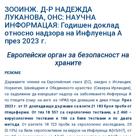
ЗООИНЖ. Д-Р НАДЕЖДА
ЛУКАНОВА, ОНС: НАУЧНА
ИНФОРМАЦАЯ: Годишен доклад
относно надзора на Инфлуенца А
през 2023 г.
Европейски орган за безопасност на
храните
РЕЗЮМЕ
Държавите членки на Европейския съюз (ЕС), заедно с Исландия,
Норвегия, Швейцария и Обединеното кралство (Северна Ирландия),
са задължени да извършват надзор на заболяването Инфлуенца А
по птиците (съкр. на англ. ез. HPAI) при домашни и диви птици.
През
2023 г. от 31 докладващи държави са взети 21 183 броя проби от
птицеферми. От тях 18 557 са серологично тествани, а 2 460
–
вирусологично тествани
и 166 са били тествани и по двата
метода
. От взетите 18 723 проби за серологично изследване, 29
(0.15%) са били серопозитивни за вируси на Инфлуенца A(H5/H7), от