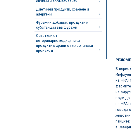
ензими и ароматизанти
Диетични продукти, хранене и
алергени
Фуражни добавки, продукти и
субстанции във фуражи
Остатъци от
ветеринарномедицински
продукти в храни от животински
произход
РЕЗЮМЕ
В период
Инфлуенц
на HPAI 
фермите
на вирус
води до 
на HPAI
говеда с
животни.
птиците:
в Северн