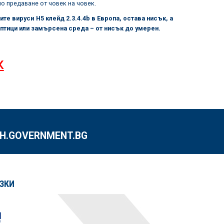
о предаване от човек на човек.
те вируси H5 клейд 2.3.4.4b в Европа, остава нисък, а
 птици или замърсена среда – от нисък до умерен.
К
.GOVERNMENT.BG
ЗКИ