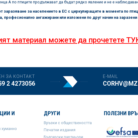
нца А по птиците продължават да бъдат рядко явление и не е наблюдаван
т заразяване за населението в ЕС с циркулиращите в момента по птици
та, професионално ангажирани или изложени по друг начин на заразени
ят материал можете да прочетете ТУ
ЕН ЗА КОНТАКТ
E-MAIL
59 2 4273056
CORHV@MZH
ЦИИ И
ДРУГИ
ПОЛЕЗНИ ВРЪ
Връзки с обществеността
и хуманно
Печатни издания
Български партньори