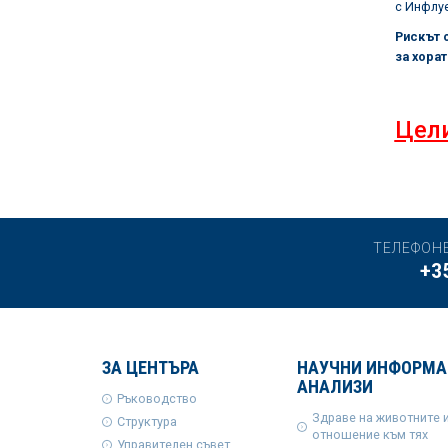
с Инфлуе
Рискът о
за хора
Цели
ТЕЛЕФОН
+3
ЗА ЦЕНТЪРА
НАУЧНИ ИНФОРМА
АНАЛИЗИ
Ръководство
Здраве на животните 
Структура
отношение към тях
Управителен съвет