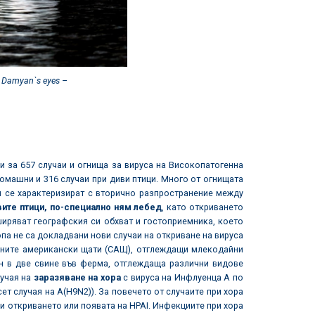
h Damyan`s eyes
–
и за 657 случаи и огнища за вируса на Високопатогенна
 домашни и 316 случаи при диви птици. Много от огнищата
 и се характеризират с вторично разпространение между
ите птици, по-специално ням лебед
, като откриването
ширяват географския си обхват и гостоприемника, което
опа не са докладвани нови случаи на откриване на вируса
нените американски щати (САЩ), отглеждащи млекодайни
ан в две свине във ферма, отглеждаща различни видове
лучая на
заразяване на хора
с вируса на Инфлуенца А по
сет случая на A(H9N2)). За повечето от случаите при хора
ди откриването или появата на HPAI. Инфекциите при хора