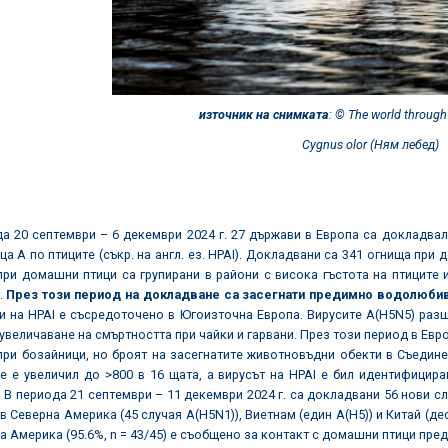
източник на снимката
:
©
The world throug
Cygnus olor (
Ням лебед
)
а 20 септември – 6 декември 2024 г. 27 държави в Европа са докладвал
а А по птиците (съкр. на англ. ез. HPAI). Докладвани са 341 огнища при
при домашни птици са групирани в райони с висока гъстота на птиците
.
През този период на докладване са засегнати предимно водолюбив
и на HPAI е съсредоточено в Югоизточна Европа. Вирусите A(H5N5) раз
увеличаване на смъртността при чайки и гарвани. През този период в Евр
 при бозайници, но броят на засегнатите животновъдни обекти в Съеди
е е увеличил до >800 в 16 щата, а вирусът на HPAI е бил идентифицир
 В периода 21 септември – 11 декември 2024 г. са докладвани 56 нови с
 в Северна Америка (45 случая A(H5N1)), Виетнам (един A(H5)) и Китай (де
а Америка (95.6%, n = 43/45) е съобщено за контакт с домашни птици пре