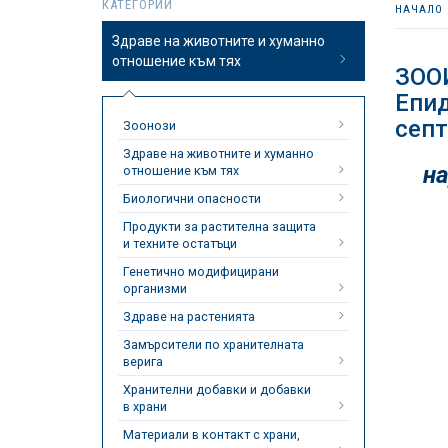
КАТЕГОРИИ
НАЧАЛО
Здраве на животните и хуманно
отношение към тях
ЗОО
Епид
септ
Зоонози
Здраве на животните и хуманно
на
отношение към тях
Биологични опасности
Продукти за растителна защита
и техните остатъци
Генетично модифицирани
организми
Здраве на растенията
Замърсители по хранителната
верига
Хранителни добавки и добавки
в храни
Материали в контакт с храни,