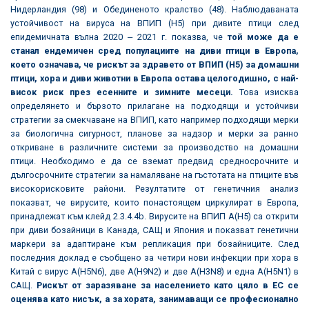
Нидерландия (98) и Обединеното кралство (48). Наблюдаваната
устойчивост на вируса на ВПИП (H5) при дивите птици след
епидемичната вълна 2020 ‒ 2021 г. показва, че
той може да е
станал ендемичен сред популациите на диви птици в Европа,
което означава, че рискът за здравето от ВПИП (H5) за домашни
птици, хора и диви животни в Европа остава целогодишно, с най-
висок риск през есенните и зимните месеци.
Това изисква
определянето и бързото прилагане на подходящи и устойчиви
стратегии за смекчаване на ВПИП, като например подходящи мерки
за биологична сигурност, планове за надзор и мерки за ранно
откриване в различните системи за производство на домашни
птици. Необходимо е да се вземат предвид средносрочните и
дългосрочните стратегии за намаляване на гъстотата на птиците във
високорисковите райони. Резултатите от генетичния анализ
показват, че вирусите, които понастоящем циркулират в Европа,
принадлежат към клейд 2.3.4.4b. Вирусите на ВПИП A(H5) са открити
при диви бозайници в Канада, САЩ и Япония и показват генетични
маркери за адаптиране към репликация при бозайниците. След
последния доклад е съобщено за четири нови инфекции при хора в
Китай с вирус A(H5N6), две A(H9N2) и две A(H3N8) и една A(H5N1) в
САЩ.
Рискът от заразяване за населението като цяло в ЕС се
оценява като нисък, а за хората, занимаващи се професионално