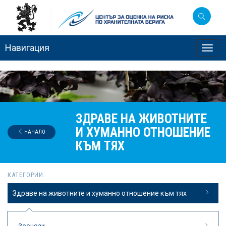
Навигация
Toggl
navig
ЗДРАВЕ НА ЖИВОТНИТЕ
И ХУМАННО ОТНОШЕНИЕ
НАЧАЛО
КЪМ ТЯХ
КАТЕГОРИИ
Здраве на животните и хуманно отношение към тях
Зоонози