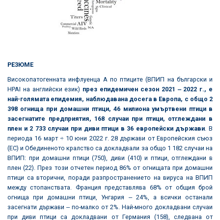
РЕЗЮМЕ
Високопатогенната инфлуенца А по птиците (ВПИП на български и
HPAI на английски език)
през епидемичен сезон 2021 ‒ 2022 г., е
най-голямата епидемия, наблюдавана досега в Европа, с общо
2
398 огнища при домашни птици, 46 милиона умъртвени птици в
засегнатите предприятия, 168 случаи при птици, отглеждани в
плен и 2 733 случаи при диви птици в 36 европейски държави
. В
периода 16 март ÷ 10 юни 2022 г. 28 държави от Европейския съюз
(ЕС) и Обединеното кралство са докладвали за общо 1 182 случаи на
ВПИП: при домашни птици (750), диви (410) и птици, отглеждани в
плен (22). През този отчетен период 86% от огнищата при домашни
птици са вторични, поради разпространението на вируса на ВПИП
между стопанствата. Франция представлява 68% от общия брой
огнища при домашни птици, Унгария ‒ 24%, а всички останали
засегнати държави ‒ по-малко от 2%. Най-много докладвани случаи
при диви птици са докладвани от Германия (158), следвана от