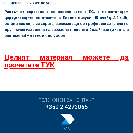
предаване от човек на човек.
Рискът от заразяване за населението в ЕС, с понастоящем
циркулиращите по птиците в Европа вируси H5 клейд 2.3.4.4b,
остава нисък, а за хората, занимаващи се професионално или по
друг начин изложени на заразени птици или бозайници (диви или
опитомени) – от нисък до умерен.
Целият материал можете да
прочетете ТУК
ТЕЛЕФОНЕН ЗА КОНТАКТ
+359 2 4273056
E-MAIL