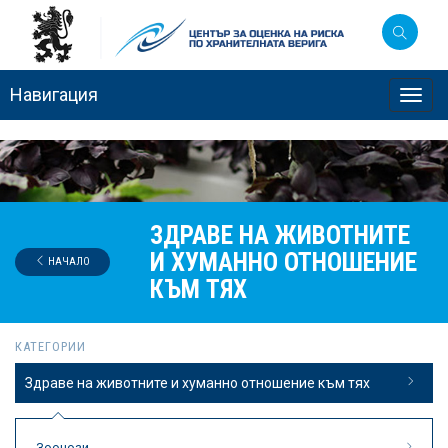
Навигация
Toggl
navig
ЗДРАВЕ НА ЖИВОТНИТЕ
И ХУМАННО ОТНОШЕНИЕ
НАЧАЛО
КЪМ ТЯХ
КАТЕГОРИИ
Здраве на животните и хуманно отношение към тях
Зоонози