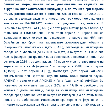
Балтийско море, по-специално увеличаване на случаите на
вируси на Високопатогенна инфлуенца А по птиците при морски
птици, размножаващи се в колонии.
Освен генотип EA-2022-BB и
останалите циркулиращи генотипове, през
този сезон се открива и
нов генотип EA-2023-DT, който се предава сред чайките
. В
Германия вирусът HPAI A(H7N5) е потвърден в птицеферма близо до
границата с Нидерландия. През този период в Европа не са
докладвани нови случаи на откриване на вируса на HPAI при
бозайници, но броят на засегнатите животновъдни обекти в
Съединените американски щати (САЩ), отглеждащи млекодайни
говеда се е увеличил до >230 в 14 щата, а вирусът на HPAI е бил
идентифициран при три нови вида бозайници. В периода 21 юни – 20
септември 2024 г. са докладвани 19 нови случаи на
заразяване на
хора
с вируса на Инфлуенца А по птиците: в САЩ (шест случая
A(H5N1) и пет случая A(H5)), Камбоджа (пет случая A(H5N1),
включително един фатален случай), Китай (един фатален случай
A(H5N6) и един случай A(H9N2)) и Гана (един случай A(H9N2)). За
повечето от случаите при хора (90%, n = 17/19) е съобщено за
контакт с домашни птици, пазар за живи птици или млекодайни
говеда преди откриването на вируса на Инфлуенца А по птиците или
появата на заболяване. Инфекциите при хора с Инфлуенца А по
птиците продължават да бъдат рядко явление и не е наблюдавано