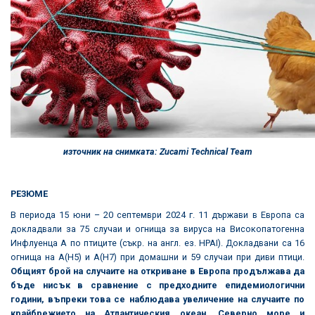
източник на снимката
:
Zucami Technical Team
РЕЗЮМЕ
В периода 15 юни – 20 септември 2024 г. 11 държави в Европа са
докладвали за 75 случаи и огнища за вируса на Високопатогенна
Инфлуенца А по птиците (съкр. на англ. ез. HPAI). Докладвани са 16
огнища на A(H5) и A(H7) при домашни и 59 случаи при диви птици.
Общият брой на случаите на откриване в Европа продължава да
бъде нисък в сравнение с предходните епидемиологични
години, въпреки това се наблюдава увеличение на случаите по
крайбрежието на Атлантическия океан, Северно море и