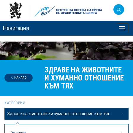
Навигация
Toggl
navig
ЗДРАВЕ НА ЖИВОТНИТЕ
И ХУМАННО ОТНОШЕНИЕ
НАЧАЛО
КЪМ ТЯХ
КАТЕГОРИИ
Здраве на животните и хуманно отношение към тях
Зоонози