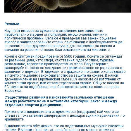
Резюме
Научният интерес за хуманното отношение към животните
първоначално е воден от популярни, емоционални, етични и
политически проблеми. Сега се е превърнал във важен социален
въпрос и заинтересованите страни са съгласни с необходимостта да
се разчита на недвусмислени научни доказателства за оценка и
взимане на решения относно благосъстоянието на животните.
Конят е опитомен преди повече от 5500 години. Конете се отглеждат
за различни цели, като спорт, състезания, удоволствие, туризъм,
развъждане, терапия и производство на месо. Регулаторните
разпоредби относно отглеждането и грижите за коне се различават в
различните държави. В държавите с традиционно развито коневъдство
е прието специално законодателство за защита на конете. В някои
държави-членки на Европейския съюз (ЕС) насоките са изготвени от
компетентни органи, или от заинтересовани страни. Общите насоки на
ЕС помагат за подобряване на благосъстоянието на конете в целия
Евросъюз.
Съществуват различия в изискванията за хуманно отношение
между работните коне и останалите категории. Както и между
отделните спортни дисциплини.
При конете в дисциплината издръжливост (ендюранс) най-често се
следи за показателите хипертермия и дехидратация и наранявания по
крайниците.
В дисциплината обездка конете са податливи към мускулно-скелетни
травми. Въпреки това при тях се наблюдават по-малко травми на