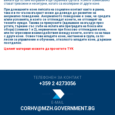
винаги ще остане изправен и ще охранява групата. Конете обикновено
стават тревожни и несигурни, когато са изолирани от други коне.
При домашните коне липсата на социален контакт както в ранна,
така и в по-късна възраст може да доведе до развитие на
анормално поведение. Анормалното поведение е знак, че средата
и/или условията, в които се отглеждат конете, не отговарят на
техните нужди. Такива са прикуските (вдишване на въздух през
устата, търкане със зъби на яслата или преградата на бокса или
обора) (снимки 1 и 2), нервничене при боксово отглеждани коне,
или по-агресивни взаимодействия между конете, когато са на паша
с други коне. Освен това младите коне, настанени в група, са по-
лесни за управление и обучение, отколкото младите коне, държани
поотделно.
Целият материал можете да прочетете
ТУК
ТЕЛЕФОНЕН ЗА КОНТАКТ
+359 2 4273056
E-MAIL
CORHV@MZH.GOVERNMENT.BG