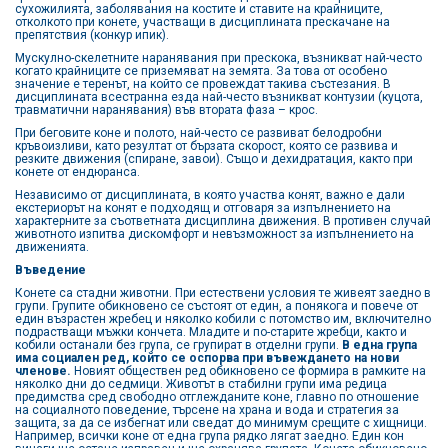
сухожилията, заболявания на костите и ставите на крайниците,
отколкото при конете, участващи в дисциплината прескачане на
препятствия (конкур ипик).
Мускулно-скелетните наранявания при прескока, възникват най-често
когато крайниците се приземяват на земята. За това от особено
значение е теренът, на който се провеждат такива състезания. В
дисциплината всестранна езда най-често възникват контузии (куцота,
травматични наранявания) във втората фаза – крос.
При беговите коне и полото, най-често се развиват белодробни
кръвоизливи, като резултат от бързата скорост, която се развива и
резките движения (спиране, завои). Също и дехидратация, както при
конете от ендюранса.
Независимо от дисциплината, в която участва конят, важно е дали
екстериорът на конят е подходящ и отговаря за изпълнението на
характерните за съответната дисциплина движения. В противен случай
животното изпитва дискомфорт и невъзможност за изпълнението на
движенията.
Въведение
Конете са стадни животни. При естествени условия те живеят заедно в
групи. Групите обикновено се състоят от един, а понякога и повече от
един възрастен жребец и няколко кобили с потомство им, включително
подрастващи мъжки кончета. Младите и по-старите жребци, както и
кобили останали без група, се групират в отделни групи.
В една група
има социален ред, който се оспорва при въвеждането на нови
членове.
Новият обществен ред обикновено се формира в рамките на
няколко дни до седмици. Животът в стабилни групи има редица
предимства сред свободно отглежданите коне, главно по отношение
на социалното поведение, търсене на храна и вода и стратегия за
защита, за да се избегнат или сведат до минимум срещите с хищници.
Например, всички коне от една група рядко лягат заедно. Един кон