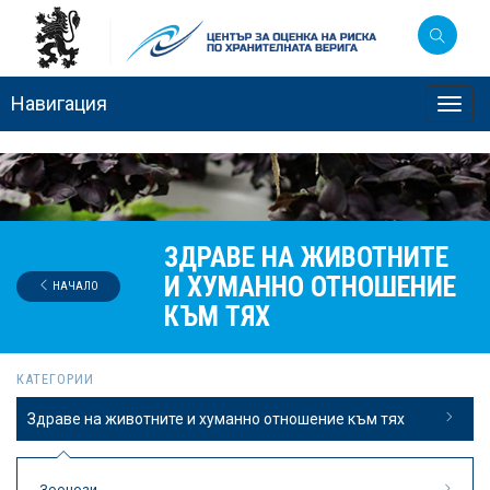
Навигация
Toggl
navig
ЗДРАВЕ НА ЖИВОТНИТЕ
И ХУМАННО ОТНОШЕНИЕ
НАЧАЛО
КЪМ ТЯХ
КАТЕГОРИИ
Здраве на животните и хуманно отношение към тях
Зоонози