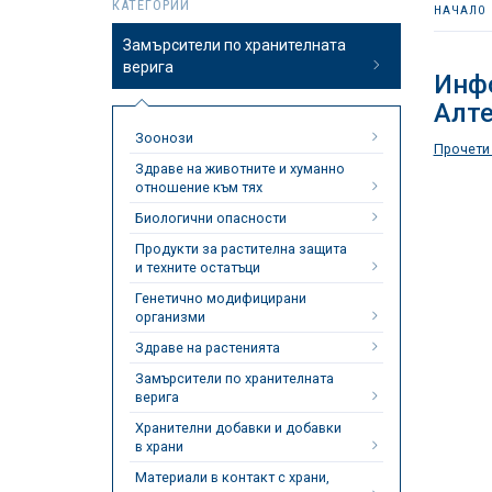
КАТЕГОРИИ
НАЧАЛО
Замърсители по хранителната
верига
Инфо
Алте
Зоонози
Прочети
Здраве на животните и хуманно
отношение към тях
Биологични опасности
Продукти за растителна защита
и техните остатъци
Генетично модифицирани
организми
Здраве на растенията
Замърсители по хранителната
верига
Хранителни добавки и добавки
в храни
Материали в контакт с храни,