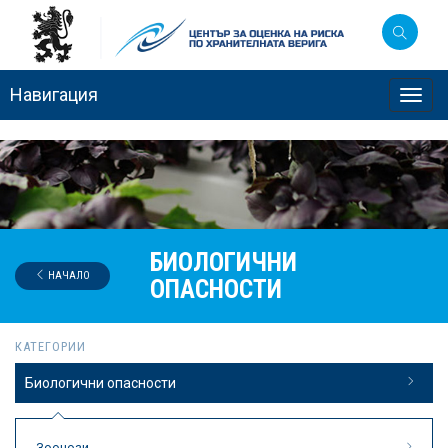
Навигация
Toggl
navig
БИОЛОГИЧНИ
НАЧАЛО
ОПАСНОСТИ
КАТЕГОРИИ
Биологични опасности
Зоонози