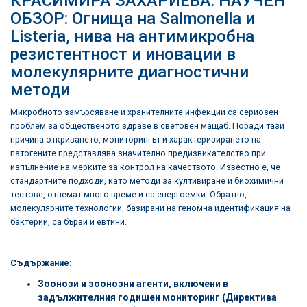
КРАСИМИРА ЗАХАРИЕВА: НАУЧЕН
ОБЗОР: Огнища на Salmonella и
Listeria, нива на антимикробна
резистентност и иновации в
молекулярните диагностични
методи
Микробното замърсяване и хранителните инфекции са сериозен
проблем за общественото здраве в световен мащаб. Поради тази
причина откриването, мониторингът и характеризирането на
патогените представлява значително предизвикателство при
изпълнение на мерките за контрол на качеството. Известно е, че
стандартните подходи, като методи за култивиране и биохимични
тестове, отнемат много време и са енергоемки. Обратно,
молекулярните технологии, базирани на геномна идентификация на
бактерии, са бързи и евтини.
Съдържание:
Зоонози и зоонозни агенти, включени в
задължителния годишен мониторинг (Директива