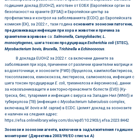
годишния доклад (EUOHZ), изготвен от ЕОБХ (Европейски орган за
безопасност на храните (EFSA)) и Европейски център за
профилактика и контрол на заболяванията (ECDC) до Европейската
комисия (ЕК), за 2022 г., тази година
основните зоонозни патогени,
предизвикващи инфекции при хора и животни и причина за
хранителни взривове
са:
Salmonella, Campylobacter, L.
monocytogenes
, шига токсин продуциращи
Escherichia coli
(STEC),
Mycobacterium bovis, Brucella, Trichinella
и
Echinococcus
.
В доклада EUOHZ за 2022 г. са включени данните за
заболявания при хора, причинени от различни хранителни матрици и
водоизточници, и зоонозите (FWD) (бруцелоза, кампилобактериоза,
токсоплазмоза, ехинококоза, листериоза, салмонелоза, инфекция с
шига токсин продуциращи
E. coli
, трихинелоза и йерсиниоза), данни
за нововъзникващите и векторно-пренасяните болести (EVD) (Ку-
треска, бяс, туларемия и инфекция с вируса на Западен Нил (WNV)) и
туберкулоза (TB) (инфекция с
Mycobacterium tuberculosis
complex,
включващ
M. bovis
и
M. caprae
) в ECDC. Целият доклад за зоонозите
е наличен на следния адрес:
https://efsa.onlinelibrary.wiley.com/doi/epdf/10.2903/j.efsa.2023.8442
Зоонози и зоонозни агенти, включени в задължителния годишен
мониторинг (Директива 2003/99/ЕО списък А)