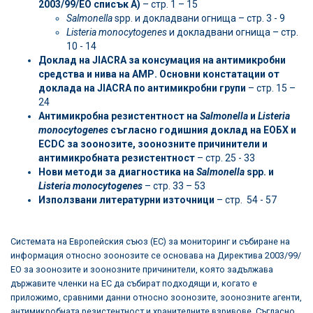
2003/99/ЕО списък А)
– стр. 1 – 15
Salmonella
spp. и докладвани огнища – стр. 3 - 9
Listeria monocytogenes
и докладвани огнища – стр.
10 - 14
Доклад на
JIACRA
за консумация на антимикробни
средства и нива на АМР. Основни констатации от
доклада на JIACRA по антимикробни групи
– стр. 15 –
24
Антимикробна резистентност на
Salmonella
и
Listeria
monocytogenes
съгласно годишния доклад на ЕОБХ и
ECDC за зоонозите, зоонозните причинители и
антимикробната резистентност
– стр. 25 - 33
Нови методи за диагностика на
Salmonella
spp. и
Listeria monocytogenes
– стр. 33 – 53
Използвани литературни източници
– стр. 54 - 57
Системата на Европейския съюз (ЕС) за мониторинг и събиране на
информация относно зоонозите се основава на Директива 2003/99/
ЕО за зоонозите и зоонозните причинители, която задължава
държавите членки на ЕС да събират подходящи и, когато е
приложимо, сравними данни относно зоонозите, зоонозните агенти,
антимикробната резистентност и хранителните взривове. Съгласно