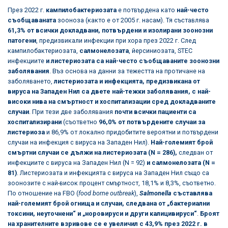
През 2022 г.
кампилобактериозата
е потвърдена като
най-често
съобщаваната
зооноза (както е от 2005 г. насам). Тя съставлява
61,3% от всички докладвани, потвърдени и изолирани зоонозни
патогени
, предизвикали инфекции при хора през 2022 г. След
кампилобактериозата,
салмонелозата
, йерсиниозата, STEC
инфекциите
и листериозата са най-често съобщаваните зоонозни
заболявания
. Въз основа на данни за тежестта на протичане на
заболяването,
листериозата и инфекцията, предизвикана от
вируса на Западен Нил са двете най-тежки заболявания, с най-
високи нива на смъртност и хоспитализации сред докладваните
случаи
. При тези две заболявания
почти всички пациенти са
хоспитализирани
(съответно
96,0% от потвърдените случаи за
листериоза
и 86,9% от локално придобитите вероятни и потвърдени
случаи на инфекция с вируса на Западен Нил).
Най-големият брой
смъртни случаи се дължи на листериозата
(N = 286),
следван от
инфекциите с вируса на Западен Нил (N = 92)
и салмонелозата (N =
81)
. Листериозата и инфекцията с вируса на Западен Нил също са
зоонозите с най-висок процент смъртност, 18,1% и 8,3%, съответно.
По отношение на FBO (
food borne outbreak
),
Salmonella
съставлява
най-големият брой огнища и случаи, следвана от „бактериални
токсини, неуточнени“ и „норовируси и други калицивируси“
.
Броят
на хранителните взривове се е увеличил с 43,9% през 2022 г. в