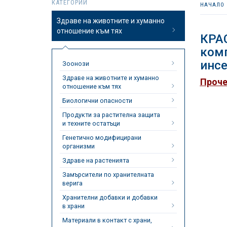
КАТЕГОРИИ
НАЧАЛО
Здраве на животните и хуманно
отношение към тях
КРА
комп
инсе
Зоонози
Здраве на животните и хуманно
Проче
отношение към тях
Биологични опасности
Продукти за растителна защита
и техните остатъци
Генетично модифицирани
организми
Здраве на растенията
Замърсители по хранителната
верига
Хранителни добавки и добавки
в храни
Материали в контакт с храни,