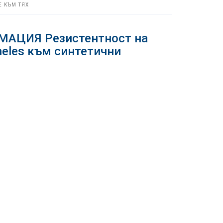
Е КЪМ ТЯХ
АЦИЯ Резистентност на
heles към синтетични