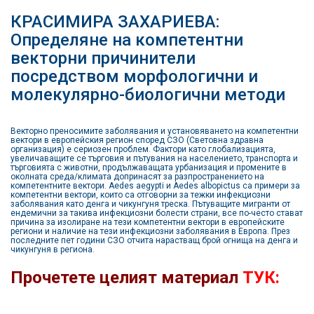
КРАСИМИРА ЗАХАРИЕВА:
Определяне на компетентни
векторни причинители
посредством морфологични и
молекулярно-биологични методи
Векторно преносимите заболявания и установяването на компетентни
вектори в европейския регион според СЗО (Световна здравна
организация) е сериозен проблем. Фактори като глобализацията,
увеличаващите се търговия и пътувания на населението, транспорта и
търговията с животни, продължаващата урбанизация и промените в
околната среда/климата допринасят за разпространението на
компетентните вектори. Aedes aegypti и Aedes albopictus са примери за
компетентни вектори, които са отговорни за тежки инфекциозни
заболявания като денга и чикунгуня треска. Пътуващите мигранти от
ендемични за такива инфекциозни болести страни, все по-често стават
причина за изолиране на тези компетентни вектори в европейските
региони и наличие на тези инфекциозни заболявания в Европа. През
последните пет години СЗО отчита нарастващ брой огнища на денга и
чикунгуня в региона.
Прочетете целият материал
ТУК: