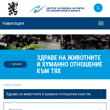
Навигация
Toggl
navig
ЗДРАВЕ НА ЖИВОТНИТЕ
И ХУМАННО ОТНОШЕНИЕ
НАЧАЛО
КЪМ ТЯХ
КАТЕГОРИИ
Здраве на животните и хуманно отношение към тях
Зоонози