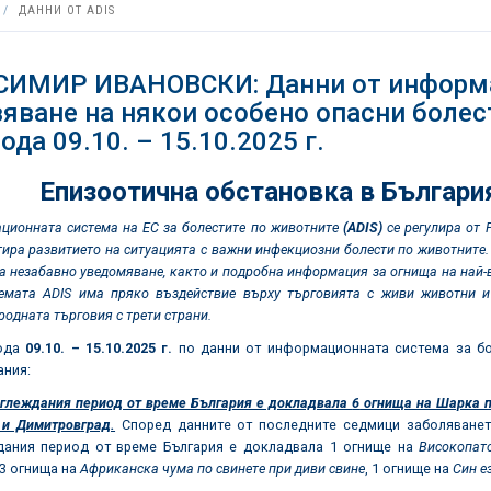
ДАННИ ОТ ADIS
СИМИР ИВАНОВСКИ: Данни от информац
яване на някои особено опасни болест
ода 09.10. – 15.10.2025 г.
Епизоотична обстановка в България
ионната система на ЕС за болестите по животните
(ADIS)
се регулира от
ира развитието на ситуацията с важни инфекциозни болести по животните. 
а незабавно уведомяване, както и подробна информация за огнища на най-
емата ADIS има пряко въздействие върху търговията с живи животни и 
одната търговия с трети страни.
иода
09.
10. –
15.10.2025 г.
по данни от информационната система за бол
ания:
зглеждания период от време България е докладвала
6
огнища на Шарка 
 и Димитровград.
Според данните от последните седмици заболяването
дания период от време България е докладвала 1 огнище на
Високопат
 3 огнища на
Африканска чума по свинете при диви свине
, 1 огнище на
Син е