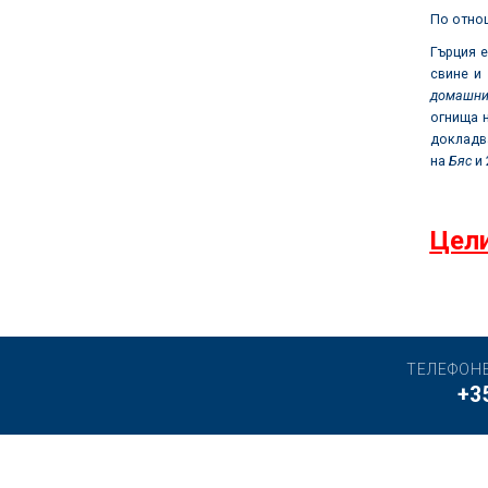
По отнош
Гърция 
свине и
домашни
огнища 
докладв
на
Бяс
и 
Цели
ТЕЛЕФОН
+3