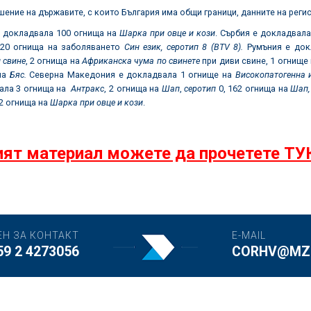
ение на държавите, с които България има общи граници, данните на реги
е докладвала 100 огнища на
Шарка при овце и кози
. Сърбия е докладвал
 20 огнища на заболяването
Син език, серотип 8 (BTV 8).
Румъния е док
 свине
, 2 огнища на
Африканска чума по свинете
при диви свине, 1 огнище
на
Бяс.
Северна Македония е докладвала 1 огнище на
Високопатогенна 
ала 3 огнища на
Антракс
, 2 огнища на
Шап
,
серотип
0, 162 огнища на
Шап,
2 огнища на
Шарка при овце и кози
.
ят материал можете да прочетете ТУ
ЕН ЗА КОНТАКТ
E-MAIL
59 2 4273056
CORHV@MZH