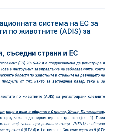
ионната система на ЕС за
и по животните (ADIS) за
, съседни страни и ЕС
Регламент (ЕС) 2016/42
и
е предназначена да регистрира и
Това е инструмент за управление на заболяванията, който
важните болести по животните в страните на равнището на
продукти от тях, както за вътрешния пазар, така и за
естите по животните (ADIS) са регистрирани следните
при
овце и кози в общините Стрелча, Хисар, Панагюрище,
 продължава да персистира в страната (фиг. 1). През
огенна инфлуенца при домашни птици /Н5N1/ в община
зик серотип 4 (BTV 4)
и 1 огнище на
Син език серотип 8 (BTV