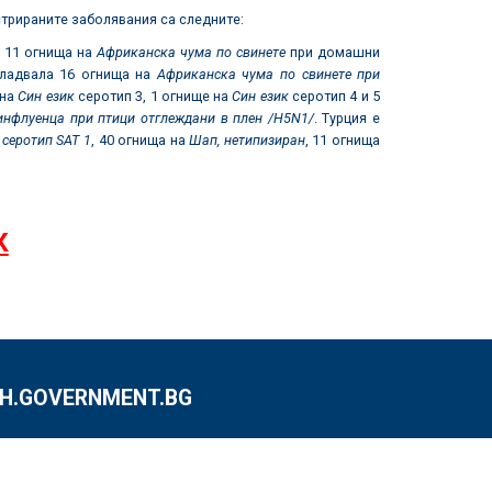
стрираните заболявания са следните:
а 11 огнища на
Африканска чума по свинете
при домашни
ладвала 16 огнища на
Африканска чума по свинете
при
 на
Син език
серотип 3, 1 огнище на
Син език
серотип 4 и 5
инфлуенца при птици отглеждани в плен /H5N1/
. Турция е
 серотип SAT 1
, 40 огнища на
Шап, нетипизиран
, 11 огнища
К
.GOVERNMENT.BG