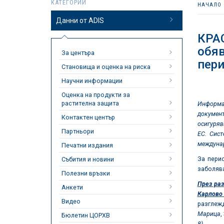
КАТЕГОРИИ
НАЧАЛО
Данни от ADIS
КРА
обяв
За центъра
пери
Становища и оценка на риска
Научни информации
Оценка на продукти за
растителна защита
Информац
документ
Контактен център
осигуряв
Партньори
ЕС. Сист
междунар
Печатни издания
За пер
Събития и новини
заболяв
Полезни връзки
През ра
Анкети
Карлово
Видео
разглеж
Марица
,
Бюлетин ЦОРХВ
8)
.