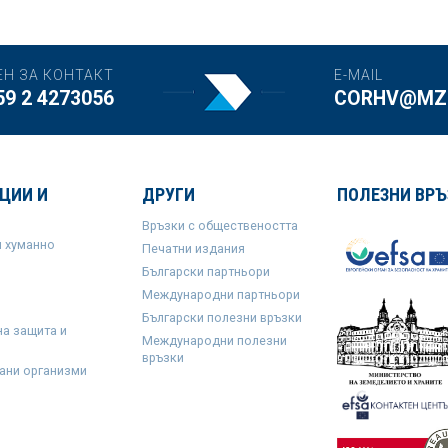
ЕН ЗА КОНТАКТ
E-MAIL
59 2 4273056
CORHV@MZH
ЦИИ И
ДРУГИ
ПОЛЕЗНИ ВРЪ
Връзки с обществеността
и хуманно
Печатни издания
Български партньори
Международни партньори
Български полезни връзки
на защита и
Международни полезни
връзки
ани организми