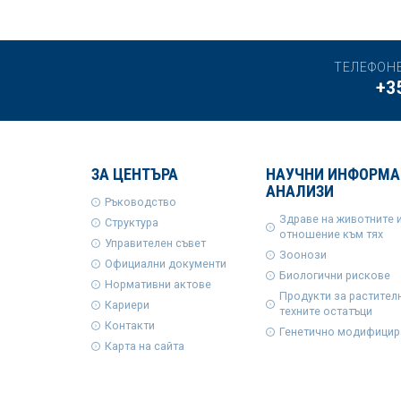
ТЕЛЕФОН
+3
ЗА ЦЕНТЪРА
НАУЧНИ ИНФОРМА
АНАЛИЗИ
Ръководство
Здраве на животните 
Структура
отношение към тях
Управителен съвет
Зоонози
Официални документи
Биологични рискове
Нормативни актове
Продукти за растител
Кариери
техните остатъци
Контакти
Генетично модифицир
Карта на сайта