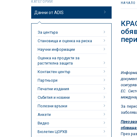
КАТЕГОРИИ
НАЧАЛО
Данни от ADIS
КРА
обяв
За центъра
пери
Становища и оценка на риска
Научни информации
Оценка на продукти за
растителна защита
Контактен център
Информац
документ
Партньори
осигуряв
Печатни издания
ЕС. Сист
междунар
Събития и новини
Полезни връзки
За пер
заболяв
Анкети
През ра
Видео
обхваща 
Бюлетин ЦОРХВ
През раз