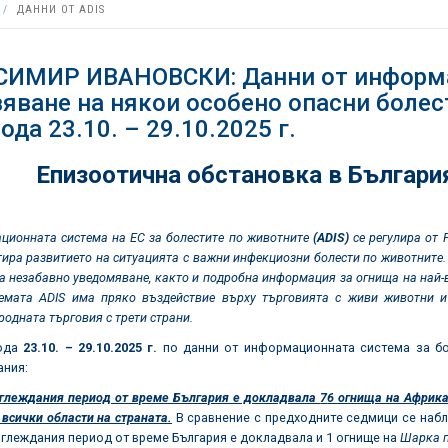
ДАННИ ОТ ADIS
СИМИР ИВАНОВСКИ: Данни от информац
яване на някои особено опасни болест
ода 23.10. – 29.10.2025 г.
Епизоотична обстановка в България
ионната система на ЕС за болестите по животните
(ADIS)
се регулира от
ира развитието на ситуацията с важни инфекциозни болести по животните. 
а незабавно уведомяване, както и подробна информация за огнища на най-
емата ADIS има пряко въздействие върху търговията с живи животни и 
одната търговия с трети страни.
иода
23.
10. –
29.10.2025 г.
по данни от информационната система за бол
ания:
зглеждания период от време България е докладвала
7
6 огнища на Африка
всички области на страната.
В сравнение с предходните седмици се набл
глеждания период от време България е докладвала и 1 огнище на
Шарка п