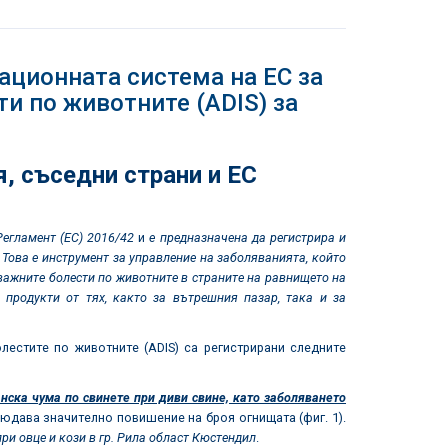
ионната система на ЕС за
и по животните (ADIS) за
, съседни страни и ЕС
Регламент (ЕС) 2016/42
и
е предназначена да регистрира и
Това е инструмент за управление на заболяванията, който
важните болести по животните в страните на равнището на
продукти от тях, както за вътрешния пазар, така и за
естите по животните (ADIS) са регистрирани следните
нска чума по свинете при диви свине, като заболяването
юдава значително повишение на броя огнищата (фиг. 1).
ри овце и кози в гр. Рила област Кюстендил
.