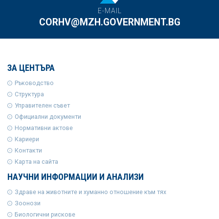
E-MAIL
CORHV@MZH.GOVERNMENT.BG
ЗА ЦЕНТЪРА
Ръководство
Структура
Управителен съвет
Официални документи
Нормативни актове
Кариери
Контакти
Карта на сайта
НАУЧНИ ИНФОРМАЦИИ И АНАЛИЗИ
Здраве на животните и хуманно отношение към тях
Зоонози
Биологични рискове