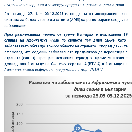
вътрешния пазар, така и за международната търговия с трети страни.
За периода
2
7.
11. –
03.1
2.2025 г.
по данни от информационната
система за болестите по животните (ADIS) са регистрирани следните
заболявания:
През разглеждания период от време България е докладвала
19
огнища на Африканска чума по свинете при диви свине, като
заболяването обхваща всички области на страната.
Според данните
от последните седмици заболяването продължава да персистира в
страната (фиг. 1). През разглеждания период от време България е
докладвала 1 огнище на
Син език
серотип 4 (BTV 4) и 1 огнище на
Високопатогенна инфлуенца при домашни птици /Н5N1/
.