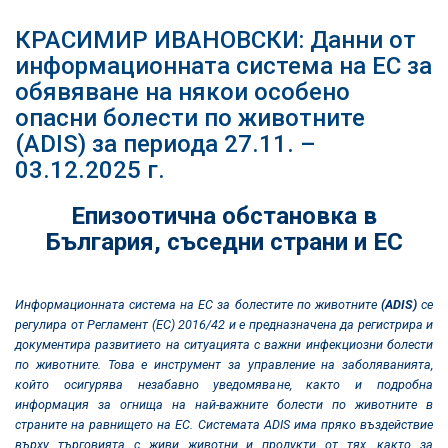
КРАСИМИР ИВАНОВСКИ: Данни от
информационната система на ЕС за
обявяване на някои особено
опасни болести по животните
(ADIS) за периода 27.11. –
03.12.2025 г.
Епизоотична обстановка в
България, съседни страни и ЕС
Информационната система на ЕС за болестите по животните
(ADIS)
се
регулира от
Регламент (ЕС) 2016/42 и
е предназначена да регистрира и
документира развитието на ситуацията с важни инфекциозни болести
по животните. Това е инструмент за управление на заболяванията,
който осигурява незабавно уведомяване, както и подробна
информация за огнища на най-важните болести по животните в
страните на равнището на ЕС. Системата ADIS има пряко въздействие
върху търговията с живи животни и продукти от тях, както за