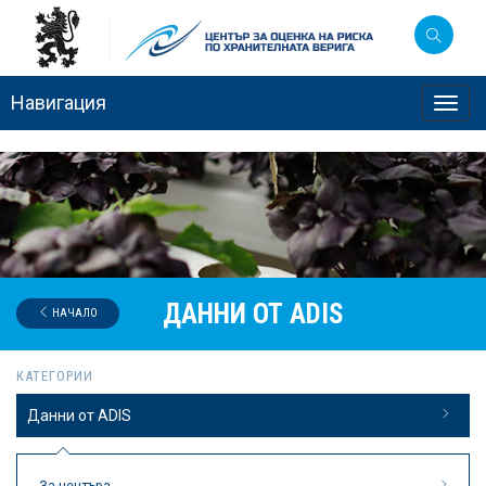
Навигация
Toggl
navig
ДАННИ ОТ ADIS
НАЧАЛО
КАТЕГОРИИ
Данни от ADIS
За центъра