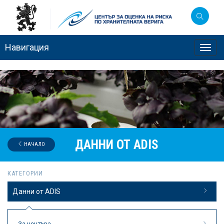
Навигация
Toggl
navig
ДАННИ ОТ ADIS
НАЧАЛО
КАТЕГОРИИ
Данни от ADIS
За центъра