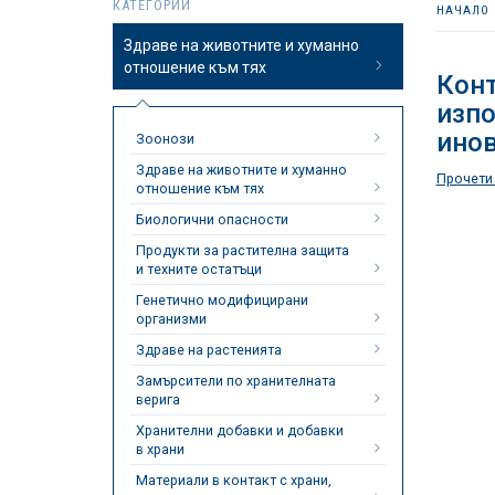
КАТЕГОРИИ
НАЧАЛО
Здраве на животните и хуманно
отношение към тях
Конт
изпо
инов
Зоонози
Здраве на животните и хуманно
Прочети
отношение към тях
Биологични опасности
Продукти за растителна защита
и техните остатъци
Генетично модифицирани
организми
Здраве на растенията
Замърсители по хранителната
верига
Хранителни добавки и добавки
в храни
Материали в контакт с храни,