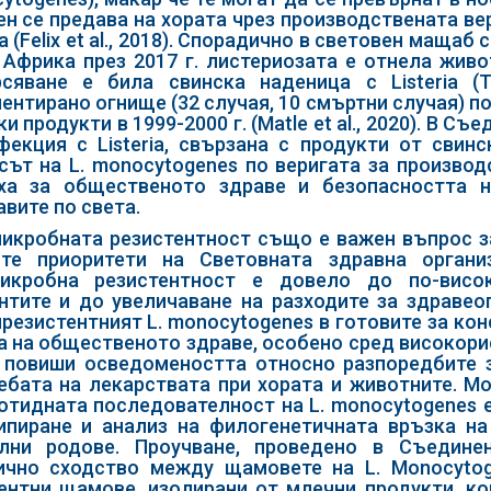
ен се предава на хората чрез производствената ве
а (Felix et al., 2018). Спорадично в световен мащаб
Африка през 2017 г. листериозата е отнела живот
сяване е била свинска наденица с Listeria (T
ентирано огнище (32 случая, 10 смъртни случая) п
ки продукти в 1999-2000 г. (Matle et al., 2020). В 
фекция с Listeria, свързана с продукти от свин
сът на L. monocytogenes по веригата за производ
ха за общественото здраве и безопасността 
вите по света.
икробната резистентност също е важен въпрос з
те приоритети на Световната здравна органи
микробна резистентност е довело до по-висо
нтите и до увеличаване на разходите за здравео
резистентният L. monocytogenes в готовите за кон
а на общественото здраве, особено сред високори
 повиши осведомеността относно разпоредбите з
ебата на лекарствата при хората и животните. М
отидната последователност на L. monocytogenes 
ипиране и анализ на филогенетичната връзка на 
лни родове. Проучване, проведено в Съедине
ично сходство между щамовете на L. Monocytog
ентни щамове, изолирани от млечни продукти, ко