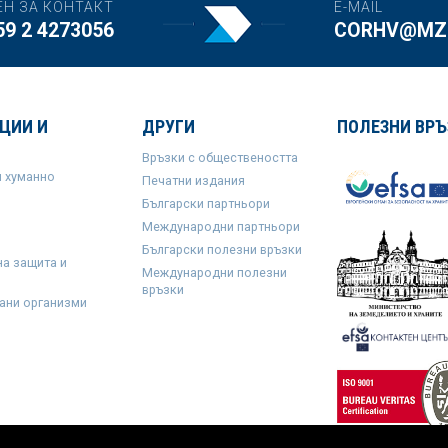
ЕН ЗА КОНТАКТ
E-MAIL
59 2 4273056
CORHV@MZH
ЦИИ И
ДРУГИ
ПОЛЕЗНИ ВРЪ
Връзки с обществеността
и хуманно
Печатни издания
Български партньори
Международни партньори
Български полезни връзки
на защита и
Международни полезни
връзки
ани организми