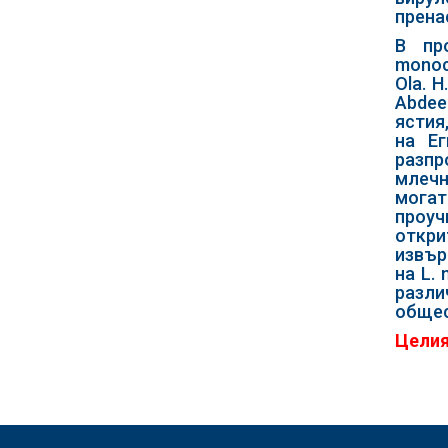
прена
В про
monoc
Ola. 
Abdee
ястия
на Ег
разпр
млечн
могат
проуч
откри
извър
на L.
разли
общес
Целия