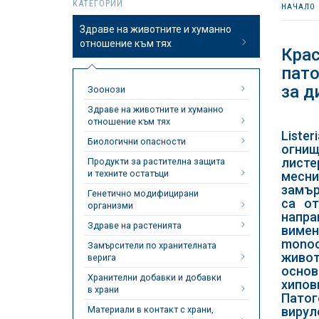
КАТЕГОРИИ
НАЧАЛО
Здраве на животните и хуманно
отношение към тях
Крас
пато
за д
Зоонози
Здраве на животните и хуманно
отношение към тях
Liste
Биологични опасности
огнищ
листе
Продукти за растителна защита
и техните остатъци
месни
замър
Генетично модифицирани
са от
организми
напра
Здраве на растенията
виме
monoc
Замърсители по хранителната
живот
верига
основ
Хранителни добавки и добавки
хипов
в храни
Патог
Материали в контакт с храни,
вирул