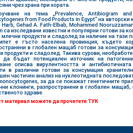
сяни чрез храна при хората.
учване на тема „Prevalence, Antibiogram and G
ytogenes from Food Products in Egypt“ на авторски к
H. Harb, Gehad A. Fath-Elbab, Mohammed Nooruzzaman
n са изследвани известни и популярни готови за к
, млечни продукти и сладолед за наличие на тази 
ипет е гъсто населена провинция, където хо
остранени в глобален мащаб готови за консумация
и продукти и сладолед. Такива сурови, необработ
 да бъдат потенциален източник на патогенни
ване описва вирулентността и антибиотичната 
ти в различни готови за консумация хранителн
шен частичен анализ на нуклеотидната последовате
 monocytogenes, за да се покажат генетичните пр
чни клонинги, разпространени в глобален мащаб,
твеното здраве.
т материал можете да прочетете
ТУК