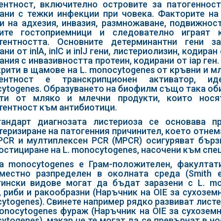
ентност, включително островите за патогенност на
ани с тежки инфекции при човека. Факторите на
и на адхезия, инвазия, размножаване, подвижно
ките гостоприемници и следователно играят 
тентността. Основните детерминантни гени з
ни от inlA, inlC и inlJ гени, листериолизин, кодиран
ния с инвазивността протеин, кодирани от iap ген. 
крити в щамове на L. monocytogenes от кръвни и мл
лентност е транскрипционен активатор, ид
ytogenes. Образуването на биофилм също така оби
ати от мляко и млечни продукти, които нося
тентност към антибиотици.
андарт диагнозата листериоза се основава п
теризиране на патогенния причинител, което отне
PCR и мултиплексен PCR (MPCR) осигуряват бърз
остициране на L. monocytogenes, насочени към спе
ria monocytogenes е Грам-положителен, факулта
местно разпределен в околната среда (Smith et
ински видове могат да бъдат заразени с L. mo
, риби и ракообразни (Наръчник на OIE за сухоземнит
ytogenes). Свинете например рядко развиват листе
monocytogenes фураж (Наръчник на OIE за сухоземнит
ytogenes), макар че те могат да се превърнат в но