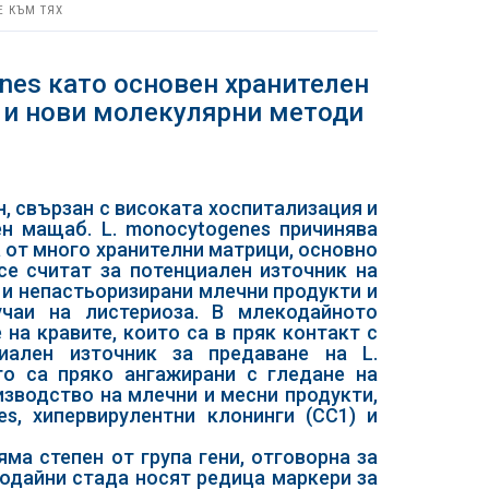
Е КЪМ ТЯХ
enes като основен хранителен
т и нови молекулярни методи
н, свързан с високата хоспитализация и
ен мащаб. L. monocytogenes причинява
а от много хранителни матрици, основно
се считат за потенциален източник на
 и непастьоризирани млечни продукти и
чаи на листериоза. В млекодайното
на кравите, които са в пряк контакт с
иален източник за предаване на L.
то са пряко ангажирани с гледане на
изводство на млечни и месни продукти,
s, хипервирулентни клонинги (CC1) и
ма степен от група гени, отговорна за
одайни стада носят редица маркери за