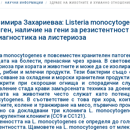
НАУЧНИ ИНФОРМАЦИИ
ЗДРАВЕ НА ЖИВОТНИТЕ И ХУМАННО ОТНОШЕНИ
имира Захариеваа: Listeria monocytog
ген, наличие на гени за резистентнос
иагностика на листериоза
ria monocytogenes е повсеместен хранителен патоге
ата на болести, пренасяни чрез храна. В светов
риоза при хората и животните и може да се изолир
, рибни и млечни продукти. Тези бактерии също 
сяване за охладени и морски хранителни продукти
крити при скорошни огнища и спорадични слу
вление стада крави замърсената техника за доене 
ната на животните често служат като потенц
ytogenes. В съответствие с това при хора, кои
ните, колене и транжиране на месо, първично про
но са докладвани три клонинга L. monocytogene
ирулентни клонинги (CC9 и CC121).
енността на L. monocytogenes се определя до голя
ентността. Щамовете на L. monocytogenes от млек