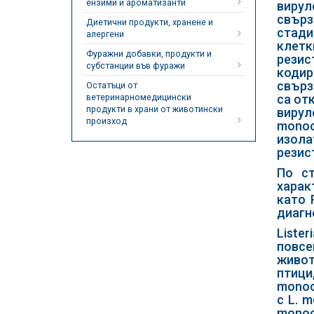
ензими и ароматизанти
вирул
свърз
Диетични продукти, хранене и
стади
алергени
клет
Фуражни добавки, продукти и
резис
субстанции във фуражи
кодира
свърза
Остатъци от
ветеринарномедицински
са от
продукти в храни от животински
виру
произход
monoc
изол
резис
По ст
харак
като 
диагн
Liste
повсе
живот
птици
monoc
с L. 
monoc