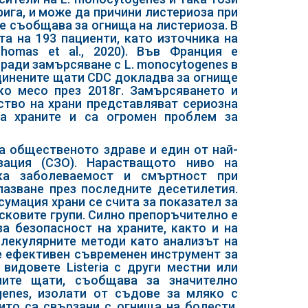
рига, и може да причини листериоза при
 се съобщава за огнища на листериоза. В
а на 193 пациенти, като източника на
homas et al., 2020). Във Франция е
оради замърсяване с L. monocytogenes в
Съединените щати CDC докладва за огнище
ско месо през 2018г. Замърсяването и
ство на храни представляват сериозна
на храните и са огромен проблем за
а общественото здраве и един от най-
зация (СЗО). Нарастващото ниво на
ка заболеваемост и смъртност при
пазване през последните десетилетия.
сумация храни се счита за показател за
сковите групи. Силно препоръчително е
а безопасност на храните, както и на
олекулярните методи като анализът на
е ефективен съвременен инструмент за
видовете Listeria с други местни или
ните щати, съобщава за значително
enes, изолати от съдове за мляко с
ито са свързани с огнища на болести,