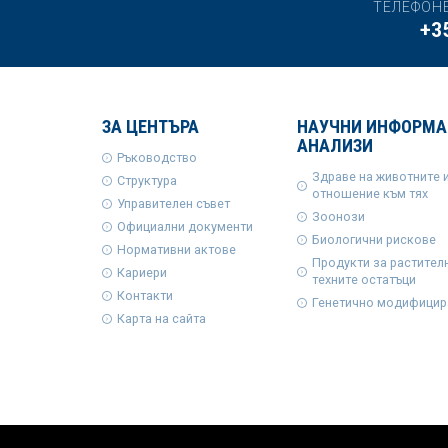
ТЕЛЕФОН
+3
ЗА ЦЕНТЪРА
НАУЧНИ ИНФОРМА
АНАЛИЗИ
Ръководство
Здраве на животните 
Структура
отношение към тях
Управителен съвет
Зоонози
Официални документи
Биологични рискове
Нормативни актове
Продукти за растител
Кариери
техните остатъци
Контакти
Генетично модифицир
Карта на сайта