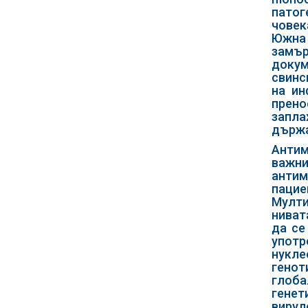
патог
човек
Южна 
замър
докум
свинс
на ин
прено
запла
държа
Антим
важни
анти
пацие
Мулти
ниват
да се
употр
нукле
генот
глоба
генет
вирул