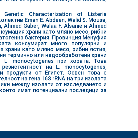
enetic Characterization of Listeria
олектив Eman E. Abdeen, Walid S. Mousa,
, Ahmed Gaber, Walaa F. Alsanie и Ahmed
онсумация храни като мляно месо, рибни
патогенна бактерия. Провинция Менуфия
рата консумират много популярни и
 храни като мляно месо, рибни ястия,
ени термично или недообработени храни
 L. monocytogenes при хората. Това
резистентност на L. monocytogenes,
и продукти от Египет. Освен това е
лност на гена 16S rRNA на три изолата
илики между изолати от изследването и
 които имат потенциални последици за