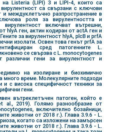
 Listeria (LIPI) 3 и LIPI-4, които са
 вирулентност са свързани с ключови
ст и междуклетъчно разпространение в
ключова роля за вирулентността и
а вирулентност включват вътрешни,
 от hlyA ген, актин кодиран от actA ген и
Гените за вирулентност hlyA, plcB и prfА
ечни изолати. Освен това генът prfA за
ентифициран сред патогенните L.
кновено се свързва с L. monocytogenes
т различни гени за вирулентност и
редимно на изолиране и биохимично
ма много време. Молекулярните подходи
и и с висока специфичност техники за
цифични гени.
тивен вътреклетъчен патоген, който е
 al., 2019). Голямо разнообразие от
nocytogenes, включително бозайници,
е животни от 2018 г.). Глава 3.9.6 - L.
риоза, когато са изложени на замърсен
е животни от 2018 г.). Глава 3.9.6 - L.
сители на L. monocytogenes и така този