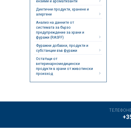
ензими и ароматизанти
Диетични продукти, хранене и
алергени
Анализ на данните от
системата за бързо
предупреждение за храни и
фуражи (RASFF)
Фуражни добавки, продукти и
субстанции във фуражи
Остатъци от
ветеринарномедицински
продукти в храни от животински
произход
ТЕЛЕФОН
+3