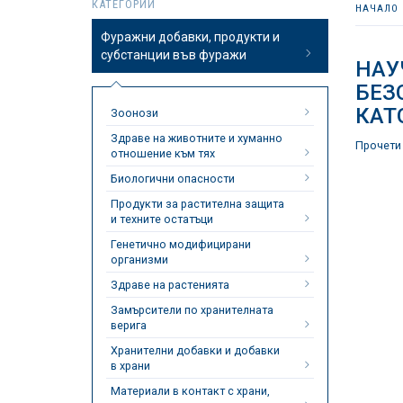
КАТЕГОРИИ
НАЧАЛО
Фуражни добавки, продукти и
субстанции във фуражи
НАУ
БЕЗО
КАТ
Зоонози
Здраве на животните и хуманно
Прочети
отношение към тях
Биологични опасности
Продукти за растителна защита
и техните остатъци
Генетично модифицирани
организми
Здраве на растенията
Замърсители по хранителната
верига
Хранителни добавки и добавки
в храни
Материали в контакт с храни,