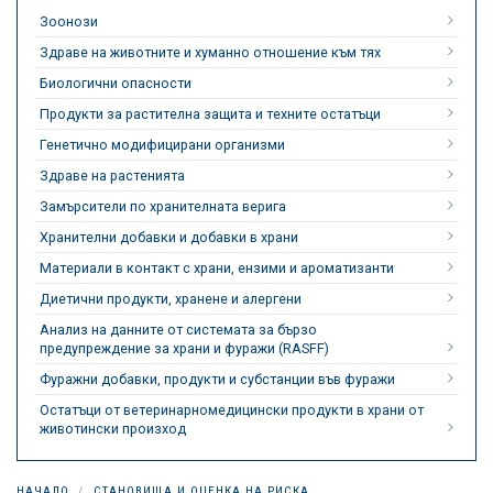
Зоонози
Здраве на животните и хуманно отношение към тях
Биологични опасности
Продукти за растителна защита и техните остатъци
Генетично модифицирани организми
Здраве на растенията
Замърсители по хранителната верига
Хранителни добавки и добавки в храни
Материали в контакт с храни, ензими и ароматизанти
Диетични продукти, хранене и алергени
Анализ на данните от системата за бързо
предупреждение за храни и фуражи (RASFF)
Фуражни добавки, продукти и субстанции във фуражи
Остатъци от ветеринарномедицински продукти в храни от
животински произход
НАЧАЛО
СТАНОВИЩА И ОЦЕНКА НА РИСКА