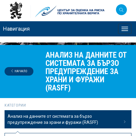
Навигация
Toggl
navig
АНАЛИЗ НА ДАННИТЕ ОТ
СИСТЕМАТА ЗА БЪРЗО
ПРЕДУПРЕЖДЕНИЕ ЗА
НАЧАЛО
ХРАНИ И ФУРАЖИ
(RASFF)
КАТЕГОРИИ
Анализ на данните от системата за бързо
предупреждение за храни и фуражи (RASFF)