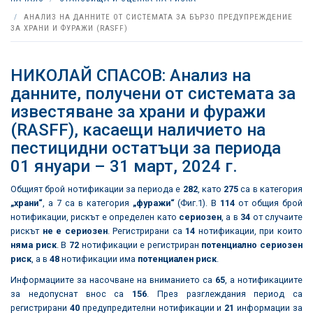
АНАЛИЗ НА ДАННИТЕ ОТ СИСТЕМАТА ЗА БЪРЗО ПРЕДУПРЕЖДЕНИЕ
ЗА ХРАНИ И ФУРАЖИ (RASFF)
НИКОЛАЙ СПАСОВ: Анализ на
данните, получени от системата за
известяване за храни и фуражи
(RASFF), касаещи наличието на
пестицидни остатъци за периода
01 януари – 31 март, 2024 г.
Общият брой нотификации за периода е
282
, като
275
са в категория
„храни“
, а 7 са в категория
„фуражи“
(Фиг.1). В
114
от общия брой
нотификации, рискът е определен като
сериозен
, а в
34
от случаите
рискът
не е сериозен
. Регистрирани са
14
нотификации, при които
няма риск
. В
72
нотификации е регистриран
потенциално сериозен
риск
, а в
48
нотификации има
потенциален риск
.
Информациите за насочване на вниманието са
65
, а нотификациите
за недопуснат внос са
156
. През разглеждания период са
регистрирани
40
предупредителни нотификации и
21
информации за