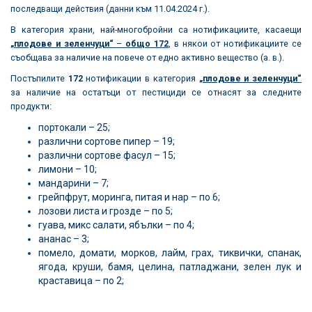
последващи действия (данни към 11.04.2024 г.).
В категория храни, най-многобройни са нотификациите, касаещи
„плодове и зеленчуци“
–
общо 172
, в някои от нотификациите се
съобщава за наличие на повече от едно активно вещество (а. в.).
Постъпилите
172
нотификации в категория
„плодове и зеленчуци“
за наличие на остатъци от пестициди се отнасят за следните
продукти:
портокали – 25;
различни сортове пипер – 19;
различни сортове фасул – 15;
лимони – 10;
мандарини – 7;
грейпфрут, моринга, питая и нар – по 6;
лозови листа и грозде – по 5;
гуава, микс салати, ябълки – по 4;
ананас – 3;
помело, домати, морков, лайм, грах, тиквички, спанак,
ягода, круши, бамя, целина, патладжани, зелен лук и
краставица – по 2;