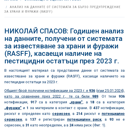
АНАЛИЗ НА ДАННИТЕ ОТ СИСТЕМАТА ЗА БЪРЗО ПРЕДУПРЕЖДЕНИЕ
ЗА ХРАНИ И ФУРАЖИ (RASFF)
НИКОЛАЙ СПАСОВ: Годишен анализ
на данните, получени от системата
за известяване за храни и фуражи
(RASFF), касаещи наличие на
пестицидни остатъци през 2023 г.
В настоящият материал са представени данни от системата за
известяване за храни и фуражи (RASFF), касаещи наличието на
пестицидни остатъци за 2023 г.
Общият брой получени нотификации за 2023 г. е
936
(
към 25.01.2024
),
като за сравнение през 2022 г., те са били
989
. От тези
936
нотификации,
917
са в категория
„храни“
, а
18
са в категория
„фуражи“
и
1
за материали в контакт с храни
.
В
437
нотификации,
рискът е определен като
сериозен
, в
214
рискът е
потенциално
сериозен
, в
137
е регистриран
потенциален риск
, в
93
не е
сериозен, в
31
като неопределен, а в
24
няма риск (Фиг. 1).