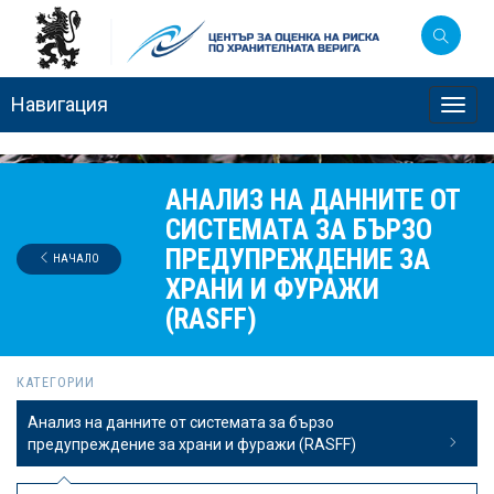
Навигация
Toggl
navig
АНАЛИЗ НА ДАННИТЕ ОТ
СИСТЕМАТА ЗА БЪРЗО
ПРЕДУПРЕЖДЕНИЕ ЗА
НАЧАЛО
ХРАНИ И ФУРАЖИ
(RASFF)
КАТЕГОРИИ
Анализ на данните от системата за бързо
предупреждение за храни и фуражи (RASFF)