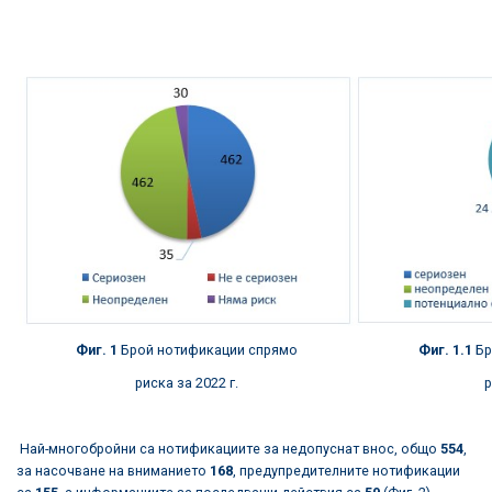
Фиг. 1
Брой нотификации спрямо
Фиг. 1.1
Бр
риска за 2022 г.
р
Най-многобройни са нотификациите за недопуснат внос, общо
554
,
за насочване на вниманието
168
, предупредителните нотификации