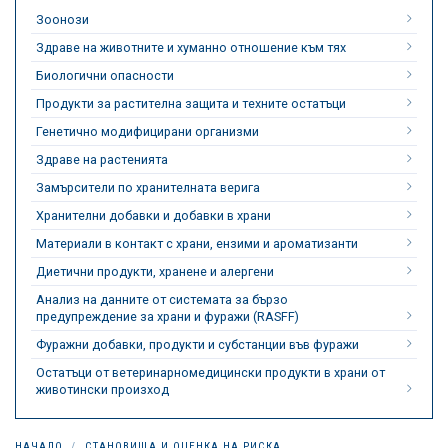
Зоонози
Здраве на животните и хуманно отношение към тях
Биологични опасности
Продукти за растителна защита и техните остатъци
Генетично модифицирани организми
Здраве на растенията
Замърсители по хранителната верига
Хранителни добавки и добавки в храни
Материали в контакт с храни, ензими и ароматизанти
Диетични продукти, хранене и алергени
Анализ на данните от системата за бързо
предупреждение за храни и фуражи (RASFF)
Фуражни добавки, продукти и субстанции във фуражи
Остатъци от ветеринарномедицински продукти в храни от
животински произход
НАЧАЛО
СТАНОВИЩА И ОЦЕНКА НА РИСКА