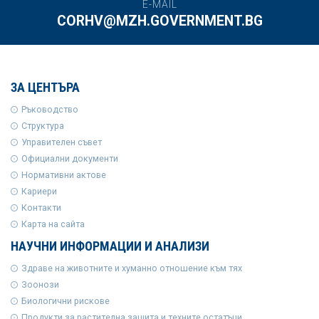
E-MAIL
CORHV@MZH.GOVERNMENT.BG
ЗА ЦЕНТЪРА
Ръководство
Структура
Управителен съвет
Официални документи
Нормативни актове
Кариери
Контакти
Карта на сайта
НАУЧНИ ИНФОРМАЦИИ И АНАЛИЗИ
Здраве на животните и хуманно отношение към тях
Зоонози
Биологични рискове
Продукти за растителна защита и техните остатъци