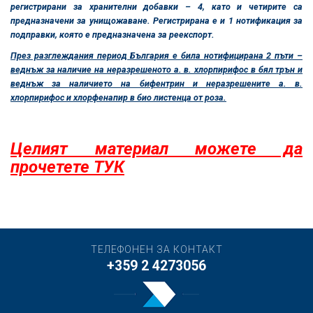
регистрирани за хранителни добавки – 4, като и четирите са
предназначени за унищожаване. Регистрирана е и 1 нотификация за
подправки, която е предназначена за реекспорт.
През разглеждания период България е била нотифицирана 2 пъти –
веднъж за наличие на неразрешеното а. в. хлорпирифос в бял трън и
веднъж за наличието на бифентрин и неразрешените а. в.
хлорпирифос и хлорфенапир в био листенца от роза.
Целият материал можете да
прочетете ТУК
ТЕЛЕФОНЕН ЗА КОНТАКТ
+359 2 4273056