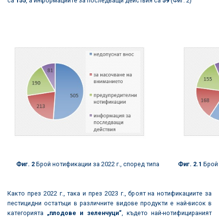
са
155
, а информациите за последващи действия са
59
(Фиг. 2)
Фиг. 2
Брой нотификации за 2022 г., според типа
Фиг. 2.
1
Брой 
Както през 2022 г., така и през 2023 г., броят на нотификациите за
пестицидни остатъци в различните видове продукти е най-висок в
категорията
„плодове и зеленчуци“
, където най-нотифицираният