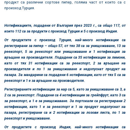
продукт са различни сортове пипер, голяма част от които са с
произход Турция.
Нотификациите, подадени от България през 2023 г., са общо 117, от
които 112 са за продукти с произход Турция и 5 с произход Индия.
От продуктите с произход Турция, най-много нотификации са
регистрирани за пипер – общо 57, от тях 38 са за унищожаване, 13 за
реекспорт, 5 за реекспорт или унищожаване и 1 нотификация за
връщане на производителя. Подадени са 35 нотификации за лимони,
като от тях 31 нотификации са за реекспорт, 2 за връщане на
производителя и по 1 за унищожаване и недопуснат продукт на
пазара. За мандарини са подадени 6 нотификации, като от тях 5 са за
реекспорт и 1 е за връщане на производителя.
Регистрираните нотификации за нар са 5, като за унищожаване са 3, а
2 са за реекспорт. Подадени са 4 нотификации за грейпфрут, като 3 са
за реекспорт, а 1 е за унищожаване. За портокали са регистрирани 2
нотификации, като 1 е за реекспорт и 1 за продукт недопуснат на
пазара, регистрирани са и 2 нотификации за лозови листа, по 1 за
реекспорт и унищожаване.
От продуктите с произход Индия, най-много нотификации са