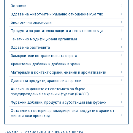
Зоонози
Здраве на животните и хуманно отношение към тях
Биологични опасности
Продукти за растителна защита и техните остатъци
Генетично модифицирани организми
Здраве на растенията
Замърсители по хранителната верига
Хранителни добавки и добавки в храни
Материали в контакт с храни, ензими и ароматизанти
Диетични продукти, хранене и алергени
Анализ на данните от системата за бързо
предупреждение за храни и фуражи (RASFF)
Фуражни добавки, продукти и субстанции във фуражи
Остатъци от ветеринарномедицински продукти в храни от
животински произход
НАЧАЛО
СТАНОВИЩА И ОЦЕНКА НА РИСКА