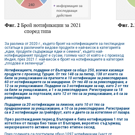
За разлика от 2020 г., където броят на нотификациите за пестицидни
остатъци в различните видове продукти е най-висок в категорията
„ядки, продукти съдържащи ядки и семена“, където най-
нотифицираният продукт е сусам, голяма част от който е с произход
Индия, през 2021 г. най-висок е броят на нотификациите в категория
„плодове и зеленчуци“.
Нотификациите, подадени от България са общо 250, всички касаещи
продукти с произход Турция. От тях 148 са за пипер, 138 от които са
били за унищожаване на пратките и 10 нотификации за реекспедиране.
60 от нотификациите са за мандарини. От тях 48 са за реекспедиране, а
12 са за унищожаване. Подадени са 3 нотификации за нар, като 2 от тях
са били за унищожаване, а 1 е за реекспедиране. Регистрирани са 18
нотификации за портокали, като 12 от тях са за унищожаване, а 6 са за
реекспедиране.
Подадени са 20 нотификации за лимони, като 10 от тях са
предназначени за унищожаване, а 10 са за реекспедиране. Регистрирани
са и 2 нотификации за грейпфрут, като и двете са за изтегляне от пазара.
През разглеждания период България е била нотифицирана 1 път за
изтеглен от пазара био тахан от България, вероятно съдържащ
неразрешеното активно вещество етилен оксид.
През годината са постъпили общо 1097 нотификации (част от