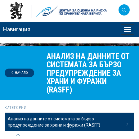
Навигация
Toggl
navig
АНАЛИЗ НА ДАННИТЕ ОТ
СИСТЕМАТА ЗА БЪРЗО
ПРЕДУПРЕЖДЕНИЕ ЗА
НАЧАЛО
ХРАНИ И ФУРАЖИ
(RASFF)
КАТЕГОРИИ
Анализ на данните от системата за бързо
предупреждение за храни и фуражи (RASFF)