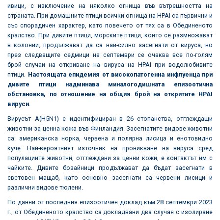
ивици, с изключение на няколко огнища във вътрешността на
страната. При домашните птици всички огнища на HPAI са първични и
със спорадичен характер, като повечето от тях са в Обединеното
кралство. При дивите птици, морските птици, които се размножават
в колонии, продължават да са най-силно засегнати от вируса, но
през следващите седмици на септември се очаква все по-голям
брой случаи на откриване на вируса на HPAI при водолюбивите
птици.
Настоящата епидемия от високопатогенна инфлуенца при
дивите птици надминава миналогодишната епизоотична
обстановка, по отношение на общия брой на откритите
HPAI
вируси
.
Вирусът A(H5N1) е идентифициран в 26 стопанства, отглеждащи
животни за ценна кожа във Финландия. Засегнатите видове животни
са: американска норка, червена и полярна лисица и енотовидно
куче. Най-вероятният източник на проникване на вируса сред
популациите животни, отглеждани за ценни кожи, е контактът им с
чайките. Дивите бозайници продължават да бъдат засегнати в
световен мащаб, като основно засегнати са червени лисици и
различни видове тюлени.
По данни от последния епизоотичен доклад към 28 септември 2023
г., от Обединеното кралство са докладвани два случая с изолиране