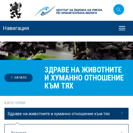
Навигация
Toggl
navig
ЗДРАВЕ НА ЖИВОТНИТЕ
И ХУМАННО ОТНОШЕНИЕ
НАЧАЛО
КЪМ ТЯХ
КАТЕГОРИИ
Здраве на животните и хуманно отношение към тях
Зоонози