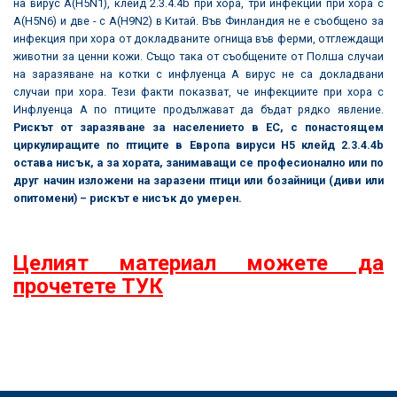
на вирус A(H5N1), клейд 2.3.4.4b при хора, три инфекции при хора с
A(H5N6) и две - с A(H9N2) в Китай. Във Финландия не е съобщено за
инфекция при хора от докладваните огнища във ферми, отглеждащи
животни за ценни кожи. Също така от съобщените от Полша случаи
на заразяване на котки с инфлуенца А вирус не са докладвани
случаи при хора. Тези факти показват, че инфекциите при хора с
Инфлуенца А по птиците продължават да бъдат рядко явление.
Рискът от заразяване за населението в ЕС, с понастоящем
циркулиращите по птиците в Европа вируси H5 клейд 2.3.4.4b
остава нисък, а за хората, занимаващи се професионално или по
друг начин изложени на заразени птици или бозайници (диви или
опитомени) – рискът е нисък до умерен.
Целият материал можете да
прочетете ТУК