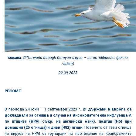
снимка
: ©
The world through D
а
myan`s eyes
– Larus ridibundus (
речна
чайка
)
22.09.2023
РЕЗЮМЕ
В периода 24 юни – 1 септември 2023 г.
21 държави в Европа са
докладвали за огнища и случаи на Високопатогенна инфлуенца А
по птиците (HPAI съкр. на английски език), подтип (H5) при
домашни (25 огнища) и диви (482) птици
. Повечето от тези огнища
на вируса на HPAI са групирани по протежение на крайбрежните