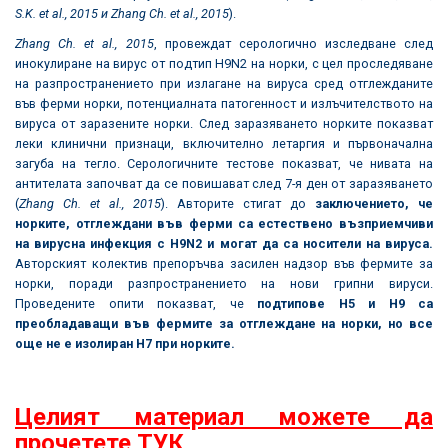
S.K. et al., 2015
и
Zhang Ch. et al., 2015
).
Zhang Ch. et al., 2015
, провеждат серологично изследване след
инокулиране на вирус от подтип H9N2 на норки, с цел проследяване
на разпространението при излагане на вируса сред отглежданите
във ферми норки, потенциалната патогенност и излъчителството на
вируса от заразените норки. След заразяването норките показват
леки клинични признаци, включително летаргия и първоначална
загуба на тегло. Серологичните тестове показват, че нивата на
антителата започват да се повишават след 7-я ден от заразяването
(
Zhang Ch. et al., 2015
). Авторите стигат до
заключението, че
норките,
отглеждани във ферми са естествено възприемчиви
на вирусна инфекция с
H9N2
и могат да са носители на вируса.
Авторският колектив препоръчва засилен надзор във фермите за
норки, поради разпространението на нови грипни вируси.
Проведените опити показват, че
подтипове
H5
и
H9
са
преобладаващи във фермите за отглеждане на норки, но все
още не е изолиран
H7
при норките.
Целият материал можете да
прочетете ТУК