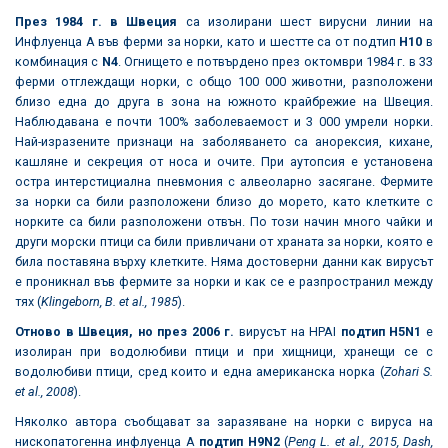
През 1984 г. в Швеция
са изолирани шест вирусни линии на
Инфлуенца А във ферми за норки, като и шестте са от подтип
H10
в
комбинация с
N4
. Огнището е потвърдено през октомври 1984 г. в 33
ферми отглеждащи норки, с общо 100 000 животни, разположени
близо една до друга в зона на южното крайбрежие на Швеция.
Наблюдавана е почти 100% заболеваемост и 3 000 умрели норки.
Най-изразените признаци на заболяването са анорексия, кихане,
кашляне и секреция от носа и очите. При аутопсия е установена
остра интерстициална пневмония с алвеоларно засягане. Фермите
за норки са били разположени близо до морето, като клетките с
норките са били разположени отвън. По този начин много чайки и
други морски птици са били привличани от храната за норки, която е
била поставяна върху клетките. Няма достоверни данни как вирусът
е проникнал във фермите за норки и как се е разпространил между
тях (
Klingeborn, B. et al., 1985
).
Отново в Швеция, но през 2006 г.
вирусът на HPAI
подтип
H5N1
е
изолиран при водолюбиви птици и при хищници, хранещи се с
водолюбиви птици, сред които и една американска норка (
Zohari S.
et al., 2008
).
Няколко автора съобщават за заразяване на норки с вируса на
нископатогенна инфлуенца А
подтип
H9N2
(
Peng L. et al., 2015
,
Dash,