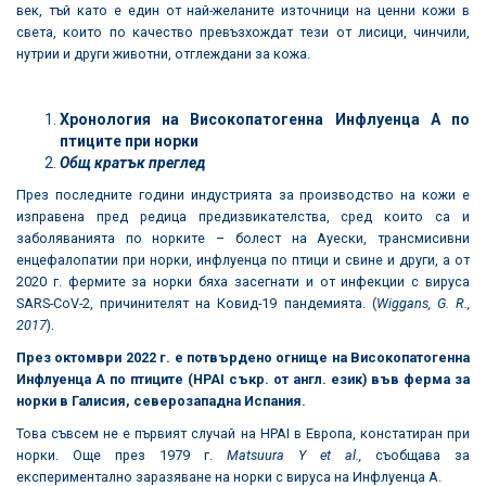
век, тъй като е един от най-желаните източници на ценни кожи в
света, които по качество превъзхождат тези от лисици, чинчили,
нутрии и други животни, отглеждани за кожа.
Хронология на Високопатогенна Инфлуенца А по
птиците при норки
Общ кратък преглед
През последните години индустрията за производство на кожи е
изправена пред редица предизвикателства, сред които са и
заболяванията по норките – болест на Ауески, трансмисивни
енцефалопатии при норки, инфлуенца по птици и свине и други, а от
2020 г. фермите за норки бяха засегнати и от инфекции с вируса
SARS-CoV-2, причинителят на Ковид-19 пандемията. (
Wiggans, G. R.,
2017
).
През октомври 2022 г. е потвърдено огнище на Високопатогенна
Инфлуенца А по птиците
(HPAI
съкр. от англ. език
)
във ферма за
норки в
Галисия, северозападна
Испания.
Това съвсем не е първият случай на HPAI в Европа, констатиран при
норки. Още през 1979 г.
Matsuura Y et al.
,
съобщава за
експериментално заразяване на норки с вируса на Инфлуенца А.