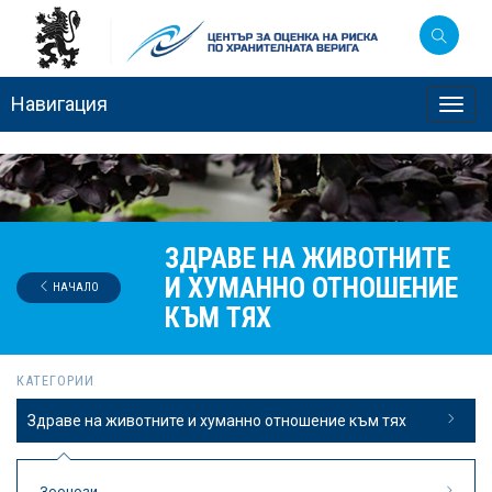
Навигация
Toggl
navig
ЗДРАВЕ НА ЖИВОТНИТЕ
И ХУМАННО ОТНОШЕНИЕ
НАЧАЛО
КЪМ ТЯХ
КАТЕГОРИИ
Здраве на животните и хуманно отношение към тях
Зоонози