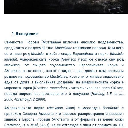
Въведение
Семейство Порови (
Mustelidae
) включва няколко подсемейства,
сред които е подсемейство
Musteli
n
ae
(същински порови). Към него
се отнася род
Mustela
, в който спада Европейската норка (
Mustela
lutreola
). Американската норка (
Neovison vison
) се отнася към род
Neovision
, от същото подсемейство. Европейската норка и
Американската норка, както е видно принадлежат към различни
родове на подсемейство
Musteli
n
ae
, което ги отличава съществено
една от друга. Най-близкият „роднина“ на американската норка е
морската норка (
Neovison macrodon
), която е изчезнала през XIX век,
поради широко разпространеното ѝ ловуване (
Harding, L.E.
et al.,
2009
; Abramov, A.V
, 2000
).
Американската норка (
Neovison vison
) е месояден бозайник с
произход Северна Америка и е широко разпространен инвазивен
хищник в Европа, поради бягството ѝ от фермите за ценни кожи
(
Patterson, B. D
et al., 2021
). Тя се отглежда в плен от средата на XIX