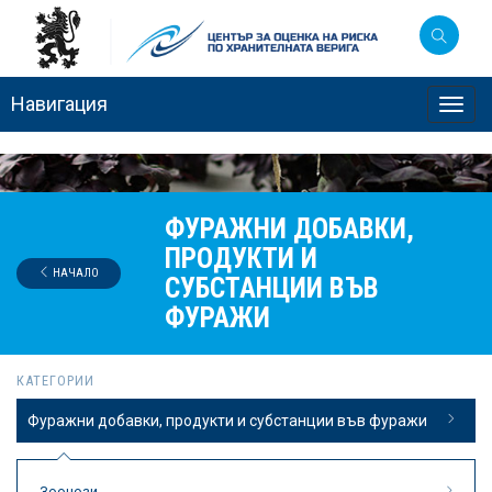
Навигация
Toggl
navig
ФУРАЖНИ ДОБАВКИ,
ПРОДУКТИ И
НАЧАЛО
СУБСТАНЦИИ ВЪВ
ФУРАЖИ
КАТЕГОРИИ
Фуражни добавки, продукти и субстанции във фуражи
Зоонози