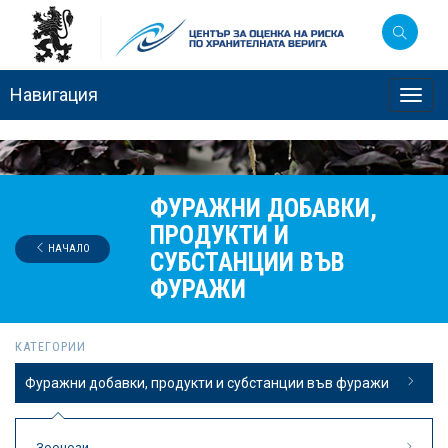
Навигация
Toggl
navig
ФУРАЖНИ ДОБАВКИ,
ПРОДУКТИ И
НАЧАЛО
СУБСТАНЦИИ ВЪВ
ФУРАЖИ
КАТЕГОРИИ
Фуражни добавки, продукти и субстанции във фуражи
Зоонози