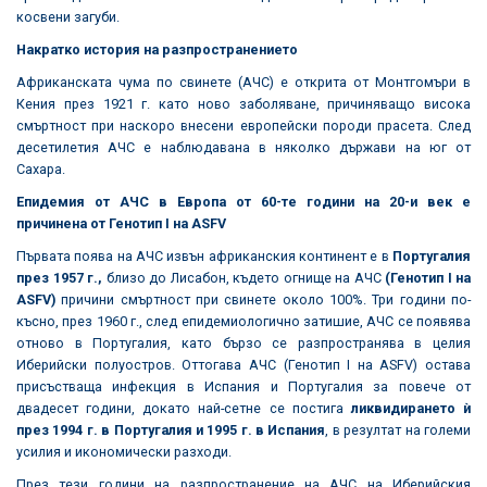
косвени загуби.
Накратко история на разпространението
Африканската чума по свинете (АЧС) е открита от Монтгомъри в
Кения през 1921 г. като ново заболяване, причиняващо висока
смъртност при наскоро внесени европейски породи прасета. След
десетилетия АЧС е наблюдавана в няколко държави на юг от
Сахара.
Епидемия от АЧС в Европа от 60-те години на 20-и век е
причинена от Генотип I на ASFV
Първата поява на АЧС извън африканския континент е в
Португалия
през 1957 г.,
близо до Лисабон, където огнище на АЧС
(Генотип I на
ASFV)
причини смъртност при свинете около 100%. Три години по-
късно, през 1960 г., след епидемиологично затишие, АЧС се появява
отново в Португалия, като бързо се разпространява в целия
Иберийски полуостров. Оттогава АЧС (Генотип I на ASFV) остава
присъстваща инфекция в Испания и Португалия за повече от
двадесет години, докато най-сетне се постига
ликвидирането ѝ
през 1994 г. в Португалия и 1995 г.
в Испания
, в резултат на големи
усилия и икономически разходи.
През тези години на разпространение на АЧС на Иберийския