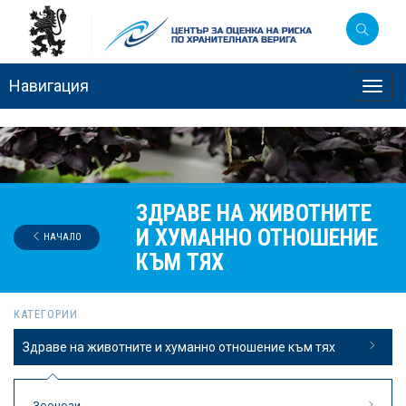
Навигация
Toggl
navig
ЗДРАВЕ НА ЖИВОТНИТЕ
И ХУМАННО ОТНОШЕНИЕ
НАЧАЛО
КЪМ ТЯХ
КАТЕГОРИИ
Здраве на животните и хуманно отношение към тях
Зоонози