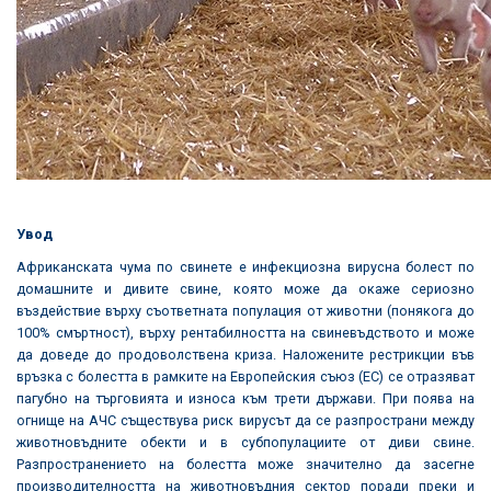
Увод
Африканската чума по свинете е инфекциозна вирусна болест по
домашните и дивите свине, която може да окаже сериозно
въздействие върху съответната популация от животни (понякога до
100% смъртност), върху рентабилността на свиневъдството и може
да доведе до продоволствена криза. Наложените рестрикции във
връзка с болестта в рамките на Европейския съюз (ЕС) се отразяват
пагубно на търговията и износа към трети държави. При поява на
огнище на АЧС съществува риск вирусът да се разпространи между
животновъдните обекти и в субпопулациите от диви свине.
Разпространението на болестта може значително да засегне
производителността на животновъдния сектор поради преки и