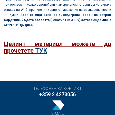
полуостров няколко европейски и американски страни регистрираха
огнища на АЧС, причинени главно от движение на замърсени месни
продукти.
Тези огнища вече са ликвидирани, освен на остров
Сардиния, където болестта (Генотип I на ASFV) остава ендемична
от 1978 г. до днес.
Целият материал можете да
прочетете
ТУК
ТЕЛЕФОНЕН ЗА КОНТАКТ
+359 2 4273056
E-MAIL