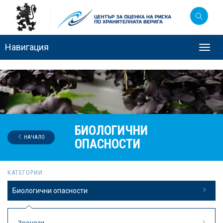
Навигация
Toggl
navig
БИОЛОГИЧНИ
НАЧАЛО
ОПАСНОСТИ
КАТЕГОРИИ
Биологични опасности
Зоонози