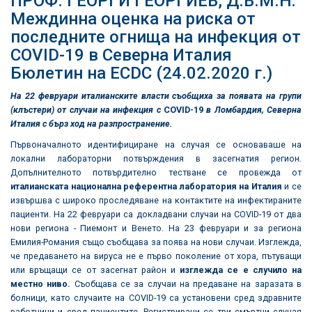
ПРОФ. ГЕОРГИ ГЕОРГИЕВ, Д.В.М.Н:
Междинна оценка на риска от
последните огнища на инфекция от
COVID-19 в Северна Италия
Бюлетин на ЕCDC (24.02.2020 г.)
На 22 февруари италианските власти съобщиха за появата на групи
(клъстери) от случаи на инфекция с
COVID-19
в Ломбардия, Северна
Италия с бърз ход на разпространение.
Първоначалното идентифициране на случая се основаваше на
локални лабораторни потвърждения в засегнатия регион.
Допълнителното потвърдително тестване се провежда от
италианската национална референтна лаборатория на Италия
и се
извършва с широко проследяване на контактите на инфектираните
пациенти. На 22 февруари са докладвани случаи на COVID-19 от два
нови региона - Пиемонт и Венето. На 23 февруари и за региона
Емилия-Романия също съобщава за поява на нови случаи. Изглежда,
че предаването на вируса не е първо поколение от хора, пътуващи
или връщащи се от засегнат район и
изглежда се е случило на
местно ниво.
Съобщава се за случаи на предаване на заразата в
болници, като случаите на COVID-19 са установени сред здравните
работници и сред пациентите. Регистрирани се три смъртни случая