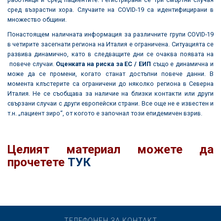
сред възрастни хора. Случаите на COVID-19 са идентифицирани в
множество общини.
Понастоящем наличната информация за различните групи COVID-19
в четирите засегнати региона на Италия е ограничена. Ситуацията се
развива динамично, като в следващите дни се очаква появата на
повече случаи.
Оценката на риска за ЕС / ЕИП
също е динамична и
може да се промени, когато станат достъпни повече данни. В
момента клъстерите са ограничени до няколко региона в Северна
Италия. Не се съобщава за наличие на близки контакти или други
свързани случаи с други европейски страни. Все още не е известен и
т.н. „пациент зиро“, от когото е започнал този епидемичен взрив.
Целият материал можете да
прочетете
ТУК
ТЕЛЕФОНЕН ЗА КОНТАКТ