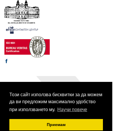
Този сайт използва бисквитки за да можем
© 2003-2026 CORHV
Всички права запазени.
да ви предложим максимално удобство
при използването му.
Научи повече
Приемам