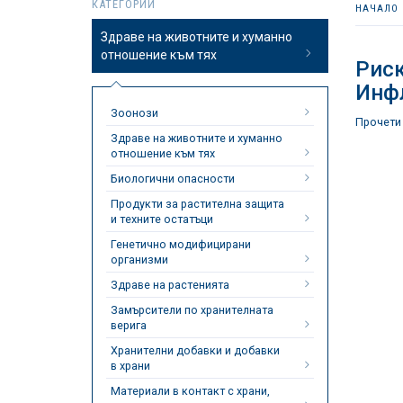
КАТЕГОРИИ
НАЧАЛО
Здраве на животните и хуманно
отношение към тях
Риск
Инфл
Зоонози
Прочети
Здраве на животните и хуманно
отношение към тях
Биологични опасности
Продукти за растителна защита
и техните остатъци
Генетично модифицирани
организми
Здраве на растенията
Замърсители по хранителната
верига
Хранителни добавки и добавки
в храни
Материали в контакт с храни,