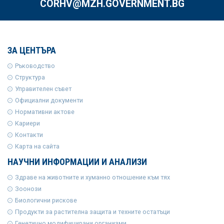
CORHV@MZH.GOVERNMENT.BG
ЗА ЦЕНТЪРА
Ръководство
Структура
Управителен съвет
Официални документи
Нормативни актове
Кариери
Контакти
Карта на сайта
НАУЧНИ ИНФОРМАЦИИ И АНАЛИЗИ
Здраве на животните и хуманно отношение към тях
Зоонози
Биологични рискове
Продукти за растителна защита и техните остатъци
Генетично модифицирани организми