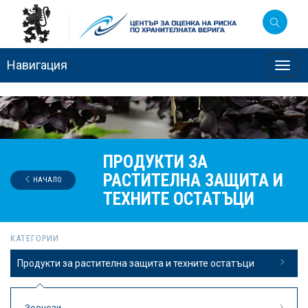
Навигация
Toggl
navig
ПРОДУКТИ ЗА
РАСТИТЕЛНА ЗАЩИТА И
НАЧАЛО
ТЕХНИТЕ ОСТАТЪЦИ
КАТЕГОРИИ
Продукти за растителна защита и техните остатъци
Зоонози