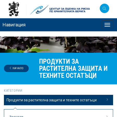
Навигация
Toggl
navig
ПРОДУКТИ ЗА
РАСТИТЕЛНА ЗАЩИТА И
НАЧАЛО
ТЕХНИТЕ ОСТАТЪЦИ
КАТЕГОРИИ
Продукти за растителна защита и техните остатъци
Зоонози