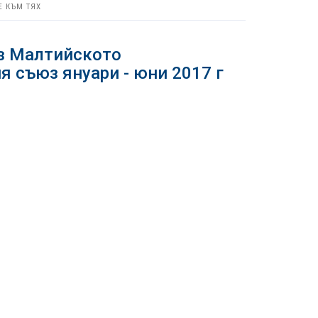
Е КЪМ ТЯХ
з Малтийското
я съюз януари - юни 2017 г