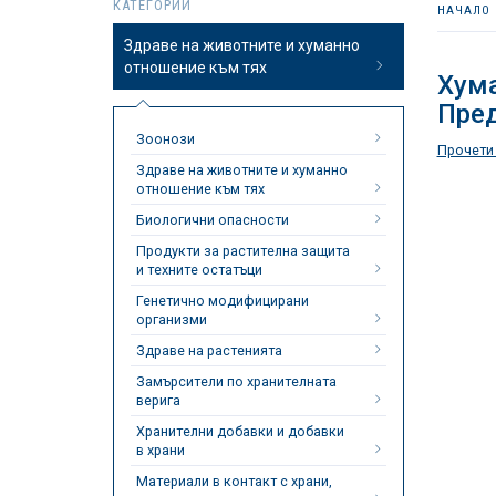
КАТЕГОРИИ
НАЧАЛО
Здраве на животните и хуманно
отношение към тях
Хум
Пред
Зоонози
Прочети
Здраве на животните и хуманно
отношение към тях
Биологични опасности
Продукти за растителна защита
и техните остатъци
Генетично модифицирани
организми
Здраве на растенията
Замърсители по хранителната
верига
Хранителни добавки и добавки
в храни
Материали в контакт с храни,