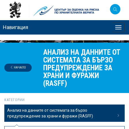
Навигация
Toggl
navig
АНАЛИЗ НА ДАННИТЕ ОТ
СИСТЕМАТА ЗА БЪРЗО
ПРЕДУПРЕЖДЕНИЕ ЗА
НАЧАЛО
ХРАНИ И ФУРАЖИ
(RASFF)
КАТЕГОРИИ
Анализ на данните от системата за бързо
предупреждение за храни и фуражи (RASFF)