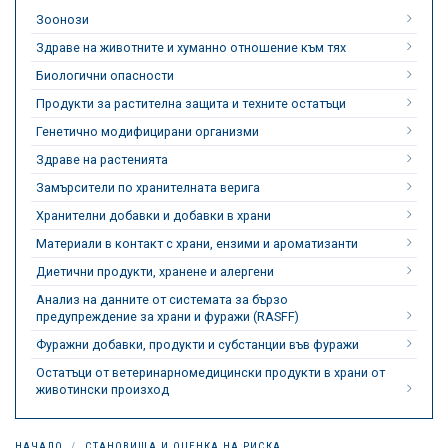
Зоонози
Здраве на животните и хуманно отношение към тях
Биологични опасности
Продукти за растителна защита и техните остатъци
Генетично модифицирани организми
Здраве на растенията
Замърсители по хранителната верига
Хранителни добавки и добавки в храни
Материали в контакт с храни, ензими и ароматизанти
Диетични продукти, хранене и алергени
Анализ на данните от системата за бързо
предупреждение за храни и фуражи (RASFF)
Фуражни добавки, продукти и субстанции във фуражи
Остатъци от ветеринарномедицински продукти в храни от
животински произход
НАЧАЛО
СТАНОВИЩА И ОЦЕНКА НА РИСКА