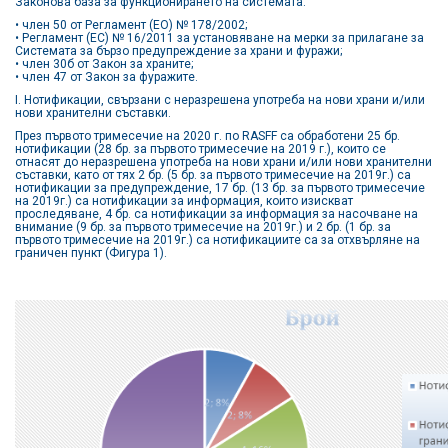
Законова база за функционирането на системата:
• член 50 от Регламент (ЕО) № 178/2002;
• Регламент (ЕС) № 16/2011 за установяване на мерки за прилагане за
Системата за бързо предупреждение за храни и фуражи;
• член 30б от Закон за храните;
• член 47 от Закон за фуражите.
I. Нотификации, свързани с неразрешена употреба на нови храни и/или
нови хранителни съставки.
През първото тримесечие на 2020 г. по RASFF са обработени 25 бр.
нотификации (28 бр. за първото тримесечие на 2019 г.), които се
отнасят до неразрешена употреба на нови храни и/или нови хранителни
съставки, като от тях 2 бр. (5 бр. за първото тримесечие на 2019г.) са
нотификации за предупреждение, 17 бр. (13 бр. за първото тримесечие
на 2019г.) са нотификации за информация, които изискват
проследяване, 4 бр. са нотификации за информация за насочване на
внимание (9 бр. за първото тримесечие на 2019г.) и 2 бр. (1 бр. за
първото тримесечие на 2019г.) са нотификациите са за отхвърляне на
граничен пункт (Фигура 1).