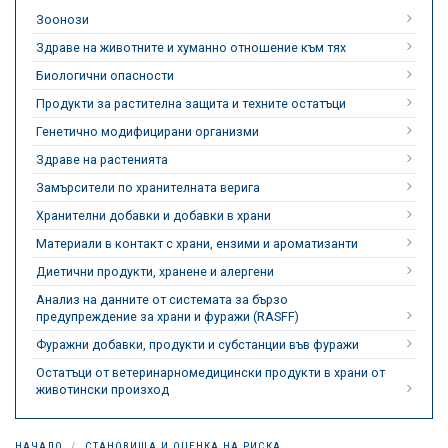
Зоонози
Здраве на животните и хуманно отношение към тях
Биологични опасности
Продукти за растителна защита и техните остатъци
Генетично модифицирани организми
Здраве на растенията
Замърсители по хранителната верига
Хранителни добавки и добавки в храни
Материали в контакт с храни, ензими и ароматизанти
Диетични продукти, хранене и алергени
Анализ на данните от системата за бързо
предупреждение за храни и фуражи (RASFF)
Фуражни добавки, продукти и субстанции във фуражи
Остатъци от ветеринарномедицински продукти в храни от
животински произход
НАЧАЛО
СТАНОВИЩА И ОЦЕНКА НА РИСКА