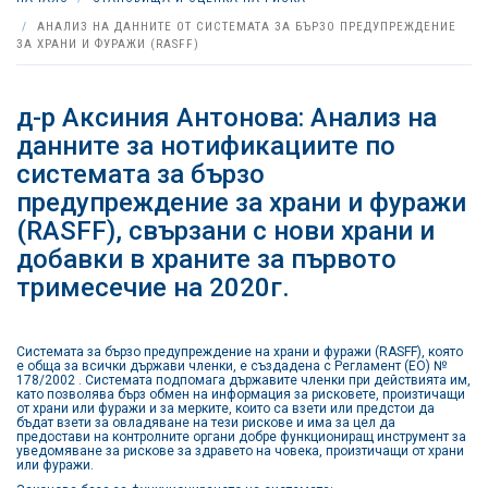
АНАЛИЗ НА ДАННИТЕ ОТ СИСТЕМАТА ЗА БЪРЗО ПРЕДУПРЕЖДЕНИЕ
ЗА ХРАНИ И ФУРАЖИ (RASFF)
д-р Аксиния Антонова: Анализ на
данните за нотификациите по
системата за бързо
предупреждение за храни и фуражи
(RASFF), свързани с нови храни и
добавки в храните за първото
тримесечие на 2020г.
Системата за бързо предупреждение на храни и фуражи (RASFF), която
е обща за всички държави членки, e създадена с Регламент (ЕО) №
178/2002 . Системата подпомага държавите членки при действията им,
като позволява бърз обмен на информация за рисковете, произтичащи
от храни или фуражи и за мерките, които са взети или предстои да
бъдат взети за овладяване на тези рискове и има за цел да
предостави на контролните органи добре функциониращ инструмент за
уведомяване за рискове за здравето на човека, произтичащи от храни
или фуражи.