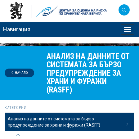
Навигация
Toggl
navig
АНАЛИЗ НА ДАННИТЕ ОТ
СИСТЕМАТА ЗА БЪРЗО
ПРЕДУПРЕЖДЕНИЕ ЗА
НАЧАЛО
ХРАНИ И ФУРАЖИ
(RASFF)
КАТЕГОРИИ
Анализ на данните от системата за бързо
предупреждение за храни и фуражи (RASFF)