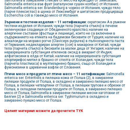
Salmonella в замразени стекове от месо на крокодил от Зимбабве;
Salmonella enterica във фует (каталунски сушен колбас) от Испания;
Salmonella enterica ser. Brandenburg в чоризо от Испания; чуждо тяло
(парче плексиглас) в шунка от Люксембург и шигатоксин продуцираща
Escherichia coli в говеждо месо от Испания.
Зърнени и тестени изделия – 11 нотификации:
охратоксин А в ръжени
тестени изделия от Испания; чужди тела (парчета стъкло) в печени
зеленчукови сладкиши от Обединеното кралство; наличие на
алергични съставки (фъстъци и лешници), които не са включени в
съдържанието на етикета на бадемови бисквити от Турция; наличие на
алкалоиди на мораво рогче (Claviceps purpurea) в пълнозърнеста паста
от Германия; недеклариран алерген (соя) в макарони от Китай; чужди
тела (парчета стъкло) в бисквити за малки деца от Унгария; наличие на
неразрешената субстанция етиленов оксид в амарант от Индия;
алфатоксини в елда от Китай; наличие на неразрешената субстанция
хлорпирифос-метил в брашно от спелта от Холандия; чужди тела
(парчета пластмаса) в мултизърнено брашно, също от Холандия и
фумонизини в царевични вафли от Словения.
Птиче месо и продукти от птиче месо – 11 нотификации:
Salmonella
enterica ser. Enteritidis в пилешка кожа от Полша (2), в замразени
пилешки продукти от Полша, в охладено и замразено пилешко месо от
Полша, в пилешки четвъртини от Полша, в пилешки трупове и обрезки от
Полша, в охладени пилешки продукти от Полша, в замразено пилешко
месо от Полша; Salmonella в замразени пилешки месни заготовки от
Белгия (2) и Salmonella enterica ser. Typhimurium в охладено и
замразено пуешко месо от Полша.
Целият материал можете да прочетете
ТУК