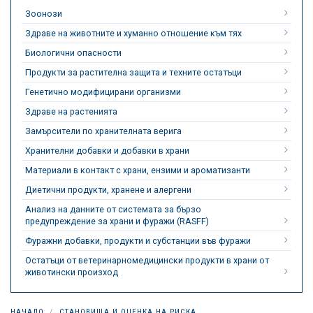
Зоонози
Здраве на животните и хуманно отношение към тях
Биологични опасности
Продукти за растителна защита и техните остатъци
Генетично модифицирани организми
Здраве на растенията
Замърсители по хранителната верига
Хранителни добавки и добавки в храни
Материали в контакт с храни, ензими и ароматизанти
Диетични продукти, хранене и алергени
Анализ на данните от системата за бързо
предупреждение за храни и фуражи (RASFF)
Фуражни добавки, продукти и субстанции във фуражи
Остатъци от ветеринарномедицински продукти в храни от
животински произход
НАЧАЛО
СТАНОВИЩА И ОЦЕНКА НА РИСКА