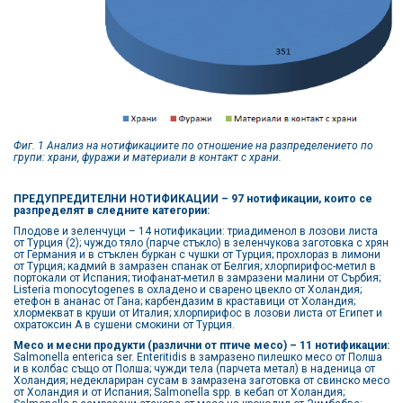
Фиг. 1 Анализ на нотификациите по отношение на разпределението по
групи: храни, фуражи и материали в контакт с храни.
ПРЕДУПРЕДИТЕЛНИ НОТИФИКАЦИИ – 97 нотификации, които се
разпределят в следните категории:
Плодове и зеленчуци – 14 нотификации: триадименол в лозови листа
от Турция (2); чуждо тяло (парче стъкло) в зеленчукова заготовка с хрян
от Германия и в стъклен буркан с чушки от Турция; прохлораз в лимони
от Турция; кадмий в замразен спанак от Белгия; хлорпирифос-метил в
портокали от Испания; тиофанат-метил в замразени малини от Сърбия;
Listeria monocytogenes в охладено и сварено цвекло от Холандия;
етефон в ананас от Гана; карбендазим в краставици от Холандия;
хлормекват в круши от Италия; хлорпирифос в лозови листа от Египет и
охратоксин А в сушени смокини от Турция.
Месо и месни продукти (различни от птиче месо) – 11 нотификации:
Salmonella enterica ser. Enteritidis в замразено пилешко месо от Полша
и в колбас също от Полша; чужди тела (парчета метал) в наденица от
Холандия; недеклариран сусам в замразена заготовка от свинско месо
от Холандия и от Испания; Salmonella spp. в кебап от Холандия;