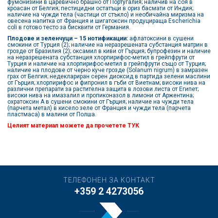
фумонизини в царевично брашно от Португалия; наличив на соя в
кроасан от Белгия; пестицидни остатъци в ориз басмати от Индия;
наличие на чужди тела (частици от стъкло) и необичайна миризма на
овесена напитка от Франция и шигатоксин продуцираща Escherichia
coli в готово тесто за бисквити от Германия.
Плодове и зеленчуци – 15 нотификации:
афлатоксини в сушени
смокини от Турция (2); наличие на неразрешената субстанция матрин в
грозде от Бразилия (2); оксамил в киви от Гърция; бупрофезин и наличие
на неразрешената субстанция хлорпирифос-метил в грейпфрути от
Турция и наличие на хлорпирифос-метил в грейпфрути също от Турция;
наличие на плодове от черно куче грозде (Solanum nigrum) в замразен
грах от Белгия; недеклариран серен диоксид в партида зелени маслини
от Гърция; хлорпирифос и фипронил в гъби от Виетнам; високи нива на
различни препарати за растителна защита в лозови листа от Египет;
високи нива на имазалил и пропиконазол в лимони от Аржентина;
охратоксин А в сушени смокини от Гърция; наличие на чужди тела
(парчета метал) в кисело зеле от Франция и чужди тела (парчета
пластмаса) в малини от Полша.
Целият материал можете да прочетете
ТУК
ТЕЛЕФОНЕН ЗА КОНТАКТ
+359 2 4273056