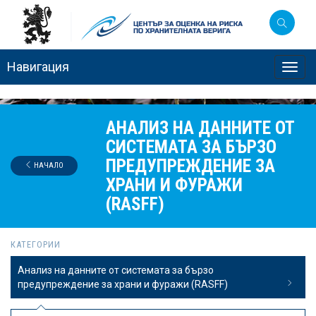
Навигация
Toggl
navig
АНАЛИЗ НА ДАННИТЕ ОТ
СИСТЕМАТА ЗА БЪРЗО
ПРЕДУПРЕЖДЕНИЕ ЗА
НАЧАЛО
ХРАНИ И ФУРАЖИ
(RASFF)
КАТЕГОРИИ
Анализ на данните от системата за бързо
предупреждение за храни и фуражи (RASFF)