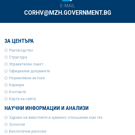
E-MAIL
CORHV@MZH.GOVERNMENT.BG
ЗА ЦЕНТЪРА
Ръководство
Структура
Управителен съвет
Официални документи
Нормативни актове
Кариери
Контакти
Карта на сайта
НАУЧНИ ИНФОРМАЦИИ И АНАЛИЗИ
Здраве на животните и хуманно отношение към тях
Зоонози
Биологични рискове