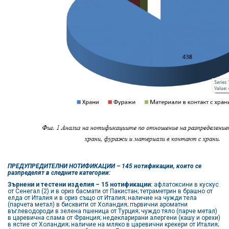
ПРЕДУПРЕДИТЕЛНИ НОТИФИКАЦИИ – 145 нотификации, които се
разпределят в следните категории:
Зърнени и тестени изделия – 15 нотификации:
афлатоксини в кускус
от Сенегал (2) и в ориз басмати от Пакистан; тетраметрин в брашно от
елда от Италия и в ориз също от Италия; наличие на чужди тела
(парчета метал) в бисквити от Холандия; първични ароматни
въглеводороди в зелена пшеница от Турция; чуждо тяло (парче метал)
в царевична слама от Франция; недекларирани алергени (кашу и орехи)
в ястие от Холандия; наличие на мляко в царевични крекери от Италия;