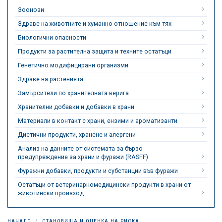
Зоонози
Здраве на животните и хуманно отношение към тях
Биологични опасности
Продукти за растителна защита и техните остатъци
Генетично модифицирани организми
Здраве на растенията
Замърсители по хранителната верига
Хранителни добавки и добавки в храни
Материали в контакт с храни, ензими и ароматизанти
Диетични продукти, хранене и алергени
Анализ на данните от системата за бързо
предупреждение за храни и фуражи (RASFF)
Фуражни добавки, продукти и субстанции във фуражи
Остатъци от ветеринарномедицински продукти в храни от
животински произход
НАЧАЛО
СТАНОВИЩА И ОЦЕНКА НА РИСКА