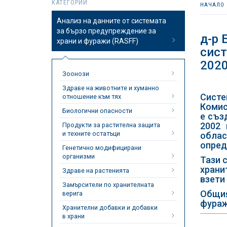
КАТЕГОРИИ
НАЧАЛО
Анализ на данните от системата
за бързо предупреждение за
д-р 
храни и фуражи (RASFF)
сист
2020
Зоонози
Здраве на животните и хуманно
Систе
отношение към тях
Комис
Биологични опасности
е съз
2002 
Продукти за растителна защита
и техните остатъци
облас
опред
Генетично модифицирани
организми
Тази 
храни
Здраве на растенията
взети
Замърсители по хранителната
Общия
верига
фуражи
Хранителни добавки и добавки
в храни