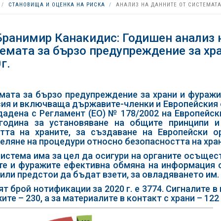
СТАНОВИЩА И ОЦЕНКА НА РИСКА
АНАЛИЗ НА ДАННИТЕ ОТ СИСТЕМАТА
Бранимир Канакидис: Годишен анализ н
емата за бързо предупреждение за хра
г.
мата за бързо предупреждение за храни и фуражи 
ия и включваща държавите-членки и Европейския о
дадена с Регламент (ЕО) № 178/2002 на Европейск
година за установяване на общите принципи и
тта на храните, за създаване на Европейски о
еляне на процедури относно безопасността на хран
система има за цел да осигури на органите осъще
те и фуражите ефективна обмяна на информация о
 или предстои да бъдат взети, за овладяването им.
т брой нотификации за 2020 г. е 3774. Сигналите в 
те – 230, а за материалите в контакт с храни – 122 