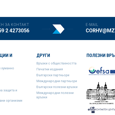
ЕН ЗА КОНТАКТ
E-MAIL
59 2 4273056
CORHV@MZH
ЦИИ И
ДРУГИ
ПОЛЕЗНИ ВРЪ
Връзки с обществеността
и хуманно
Печатни издания
Български партньори
Международни партньори
Български полезни връзки
на защита и
Международни полезни
връзки
ани организми