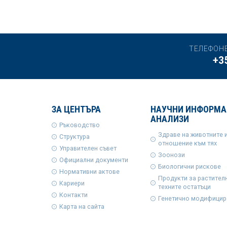
ТЕЛЕФОН
+3
ЗА ЦЕНТЪРА
НАУЧНИ ИНФОРМА
АНАЛИЗИ
Ръководство
Здраве на животните 
Структура
отношение към тях
Управителен съвет
Зоонози
Официални документи
Биологични рискове
Нормативни актове
Продукти за растител
Кариери
техните остатъци
Контакти
Генетично модифицир
Карта на сайта