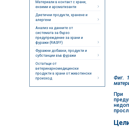
Материали в контакт с храни,
ензими и ароматизанти
Диетични продукти, хранене и
алергени
Анализ на данните от
системата за бързо
предупреждение за храни и
фуражи (RASFF)
Фуражни добавки, продукти и
субстанции във фуражи
Остатъци от
ветеринарномедицински
продукти в храни от животински
Фиг. 
произход
матери
При 
пред
недоп
просл
Цели